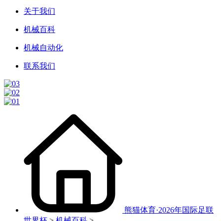
关于我们
机械百科
机械自动化
联系我们
熊猫体育·2026年国际足联
世界杯
>
机械百科
>