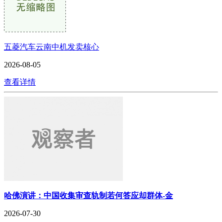
五菱汽车云南中机发卖核心
2026-08-05
查看详情
哈佛演讲：中国收集审查轨制若何答应却群体-金
2026-07-30