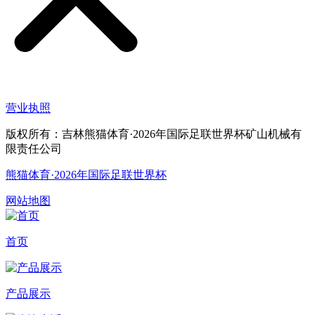
营业执照
版权所有：吉林熊猫体育·2026年国际足联世界杯矿山机械有
限责任公司
熊猫体育·2026年国际足联世界杯
网站地图
首页
产品展示