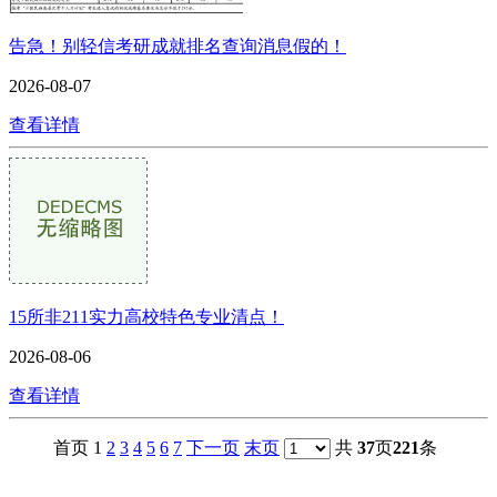
告急！别轻信考研成就排名查询消息假的！
2026-08-07
查看详情
15所非211实力高校特色专业清点！
2026-08-06
查看详情
首页 1
2
3
4
5
6
7
下一页
末页
共
37
页
221
条