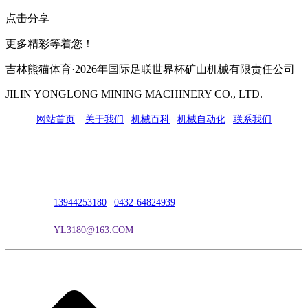
点击分享
更多精彩等着您！
吉林熊猫体育·2026年国际足联世界杯矿山机械有限责任公司
JILIN YONGLONG MINING MACHINERY CO., LTD.
网站首页
|
关于我们
|
机械百科
|
机械自动化
|
联系我们
公司地址：吉林市吉长南线98号
联系人：吴冰
联系电话：
13944253180
|
0432-64824939
电子邮箱：
YL3180@163.COM