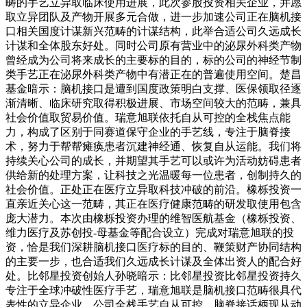
畴的手艺立异取临床使用进展，此次参股投资相关企业，并愿
取立异团队及产物开展多元合做，进一步加速公司正在脑机接
口相关国度计谋新兴范畴的计谋结构，此举合适公司久远成长
计谋和全体股东好处。同时公司原有营业中的泌尿外科类产物
曾经成为公司将来成长的主要标的目的，标的公司的神经节制
类手艺正在泌尿外科类产物中有潜正在的普遍使用空间。楚昌
基金暗示：脑机接口是遭到国度政策明白支撑、医保领取径逐
渐清晰、临床研究取得积极进展、市场空间较大的范畴，兼具
社会价值取贸易价值。瑞意旭联依托自从可控的全栈焦点能
力，构成了区别于同赛道保守企业的手艺线，专注于脑脊接
术，努力于帮帮瘫痪患者沉建神经通、恢复自从运能。我们将
持续关心公司的成长，并期望其手艺可以或许为活动妨碍患者
供给新的处理方案，让科技之光温暖每一位患者，创制持久的
社会价值。正处正在医疗立异取科技冲破的前沿。橡栎投资一
直亲近关心这一范畴，其正在医疗健康范畴的研发取使用包含
庞大潜力。本次由橡栎投资办理的维智医航基金（橡栎投资、
维力医疗及苏创投-母基金等配合设立）完成对瑞意旭联的投
资，恰是我们深耕脑机接口医疗标的目的、鞭策财产协同结构
的主要一步，也合适我们久远成长计谋及全体出资人的配合好
处。比邻星投资创始人孙晓暗示：比邻星投资比邻星投资持久
专注于全球冲破性医疗手艺，瑞意旭联是脑机接口范畴很具代
表性的立异企业。公司全栈手艺自从可控，脑脊接话柄现从动