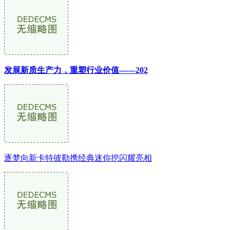
发展新质生产力，重塑行业价值——202
逐梦向新卡特彼勒携经典迷你挖闪耀亮相