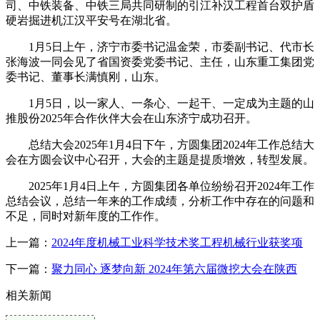
司、中铁装备、中铁三局共同研制的引江补汉工程首台双护盾
硬岩掘进机江汉平安号在湖北省。
1月5日上午，济宁市委书记温金荣，市委副书记、代市长
张海波一同会见了省国资委党委书记、主任，山东重工集团党
委书记、董事长满慎刚，山东。
1月5日，以一家人、一条心、一起干、一定成为主题的山
推股份2025年合作伙伴大会在山东济宁成功召开。
总结大会2025年1月4日下午，方圆集团2024年工作总结大
会在方圆会议中心召开，大会的主题是提质增效，转型发展。
2025年1月4日上午，方圆集团各单位纷纷召开2024年工作
总结会议，总结一年来的工作成绩，分析工作中存在的问题和
不足，同时对新年度的工作作。
上一篇：
2024年度机械工业科学技术奖工程机械行业获奖项
下一篇：
聚力同心 逐梦向新 2024年第六届微挖大会在陕西
相关新闻