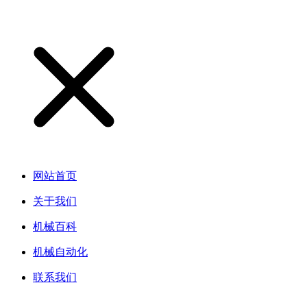
网站首页
关于我们
机械百科
机械自动化
联系我们