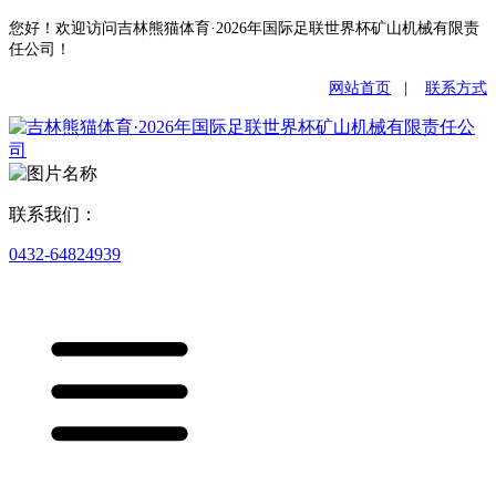
您好！欢迎访问吉林熊猫体育·2026年国际足联世界杯矿山机械有限责
任公司！
网站首页
|
联系方式
联系我们：
0432-64824939