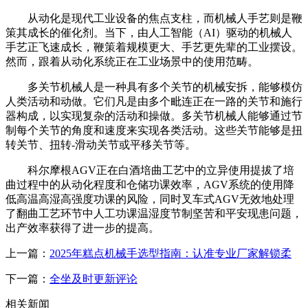
从动化是现代工业设备的焦点支柱，而机械人手艺则是鞭
策其成长的催化剂。当下，由人工智能（AI）驱动的机械人
手艺正飞速成长，鞭策着规模更大、手艺更先辈的工业摆设。
然而，跟着从动化系统正在工业场景中的使用范畴。
多关节机械人是一种具有多个关节的机械安拆，能够模仿
人类活动和动做。它们凡是由多个毗连正在一路的关节和施行
器构成，以实现复杂的活动和操做。多关节机械人能够通过节
制每个关节的角度和速度来实现各类活动。这些关节能够是扭
转关节、扭转-滑动关节或平移关节等。
科尔摩根AGV正在白酒培曲工艺中的立异使用提拔了培
曲过程中的从动化程度和仓储功课效率，AGV系统的使用降
低高温高湿高强度功课的风险，同时叉车式AGV无效地处理
了翻曲工艺环节中人工功课温湿度节制坚苦和平安现患问题，
出产效率获得了进一步的提高。
上一篇：
2025年糕点机械手选型指南：认准专业厂家解锁柔
下一篇：
全坐及时更新评论
相关新闻