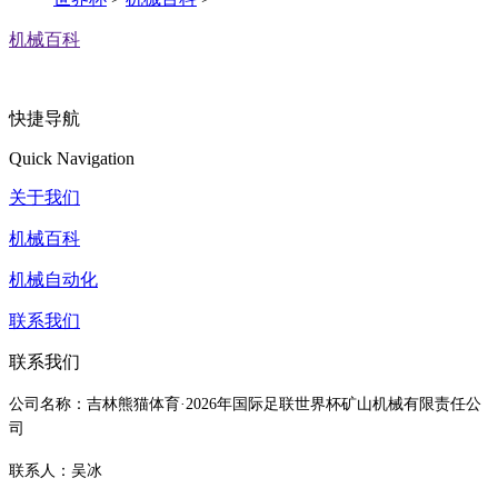
机械百科
快捷导航
Quick Navigation
关于我们
机械百科
机械自动化
联系我们
联系我们
公司名称：吉林熊猫体育·2026年国际足联世界杯矿山机械有限责任公
司
联系人：吴冰