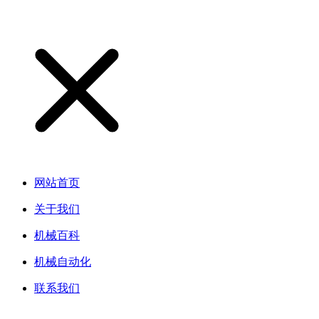
网站首页
关于我们
机械百科
机械自动化
联系我们