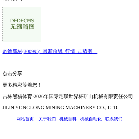
奇德新材(300995)_最新价钱_行情_走势图—
点击分享
更多精彩等着您！
吉林熊猫体育·2026年国际足联世界杯矿山机械有限责任公司
JILIN YONGLONG MINING MACHINERY CO., LTD.
网站首页
|
关于我们
|
机械百科
|
机械自动化
|
联系我们
公司地址：吉林市吉长南线98号