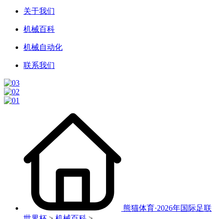
关于我们
机械百科
机械自动化
联系我们
熊猫体育·2026年国际足联
世界杯
>
机械百科
>