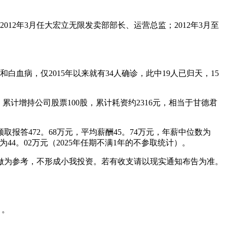
2012年3月任大宏立无限发卖部部长、运营总监；2012年3月至
病，仅2015年以来就有34人确诊，此中19人已归天，15
累计增持公司股票100股，累计耗资约2316元，相当于甘德君
答472。68万元，平均薪酬45。74万元，年薪中位数为
为44。02万元（2025年任期不满1年的不参取统计）。
为参考，不形成小我投资。若有收支请以现实通知布告为准。
》。