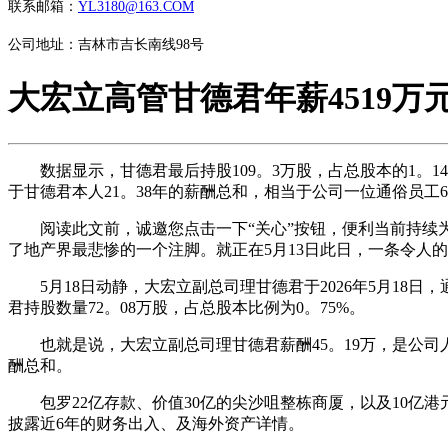
联系邮箱：
YL3180@163.COM
公司地址：吉林市吉长南线98号
大宏立高管甘德君年薪4519万
数据显示，甘德君最后持股109。3万股，占总股本的1。14%
于甘德君本人21。38年的薪酬总和，相当于公司一位通俗员工6
阅读此文前，诚邀您点击一下“关心”按钮，便利当前持续为
了地产界最悲惨的一个注脚。就正在5月13日此日，一条令人
5月18日动静，大宏立副总司理甘德君于2026年5月18日，
君持股数量72。08万股，占总股本比例为0。75%。
也就是说，大宏立副总司理甘德君薪酬45。19万，是公司人均
酬总和。
包罗22亿存款、价值30亿的尖沙咀整栋商厦，以及10亿港
披露近6年的财务出入、及海外资产详情。