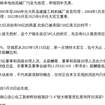
近称本地泡花碱厂污染为首恶，举报四年无果。
5年至2004年任大邑县建建工程机械厂发卖司理；2004年5月至
；2022年6月至2025年6月任大宏立董事。
亿存款和30亿的商厦 此前已被美国150亿美元比特币！
村，这个户籍生齿仅585人的村庄，先后有62人罹患癌症和白血
。甘德君从2025年5月15日起，第一次增持大宏立，迄今为止，
月薪酬总和。
位董事和高级办理人员。从薪酬看，董事和高级办理人员合计领取报
财政总监、非董事及董事会秘书LI ZEQUAN（李泽全）薪酬最低
动发布，不代表新浪财经概念，任何正在本文呈现的消息均只做
5月20日起生效。
南心连心化工新材料扶植项目“2·4”较大梗塞变乱查询拜访演讲