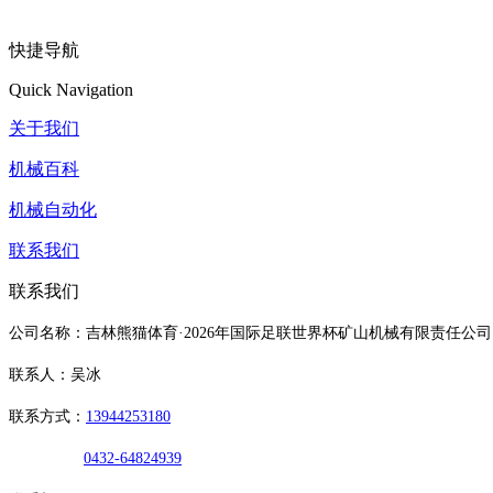
快捷导航
Quick Navigation
关于我们
机械百科
机械自动化
联系我们
联系我们
公司名称：吉林熊猫体育·2026年国际足联世界杯矿山机械有限责任公司
联系人：吴冰
联系方式：
13944253180
0432-64824939