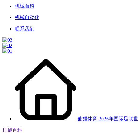
机械百科
机械自动化
联系我们
熊猫体育·2026年国际足联
机械百科