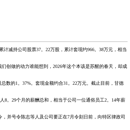
计减持公司股票37。22万股，累计套现约966。38万元，相当
创做的动力谁能想到，2026年这个本该是苏醒的春天，却成
总数的1。37%。套现金额约合31。22万元。截止目前，甘德
人8。29个月的薪酬总和，相当于公司一位通俗员工2。14年薪
令，并号令陈志等人及公司要正在7月令刻日前，向特区律政司