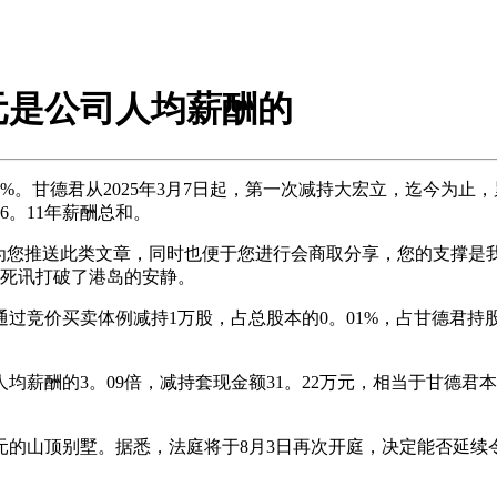
元是公司人均薪酬的
。甘德君从2025年3月7日起，第一次减持大宏立，迄今为止，累
6。11年薪酬总和。
您推送此类文章，同时也便于您进行会商取分享，您的支撑是我们
的死讯打破了港岛的安静。
通过竞价买卖体例减持1万股，占总股本的0。01%，占甘德君持股
薪酬的3。09倍，减持套现金额31。22万元，相当于甘德君本
元的山顶别墅。据悉，法庭将于8月3日再次开庭，决定能否延续