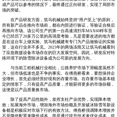
成产品可以参考的情况下，最终通过正向研发，实现了局部市
场的突破。
在产品研发方面，筑马机械始终坚持“用户至上”的原则，
所有新产品在推向市场前，都在内部进行验证，等验证合格后
再推向市场。该公司生产的第一台高速清扫车MAX60样车至
今已经历了20多万公里的高强度考验，凡是需要改进的地方都
是在这台车上做实验。筑马机械建有专门为产品做验证的实验
室，这在行业并不多见。2023年的两场冻雨又让筑马机械看到
了应急救援设备市场存在的巨大发展空间。因此，研发应对特
殊环境下的除雪除冰设备成为公司新的发展方向。
与当前工程机械行业相比，公路养护市场下滑幅度虽然不
大，但市场低迷也是不争的事实。在傅燕桥看来，要想保持企
业增长，首先必须经营好现有的存量市场。在存量市场基本稳
定的情形下，只有提高产品质量，才能获得更多的市场份额，
这便是以产品质量换市场。
除了提高产品性能外，发挥支柱产业优势，实现降本增
效；拓展海外市场，增加海外市场份额及开发破冰除雪等新设
备都是积极应对市场下行的有效方法。傅燕桥强调降本增效并
不是降低配置来降低成本，而是通过提升技术来优化成本，提