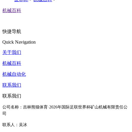
机械百科
快捷导航
Quick Navigation
关于我们
机械百科
机械自动化
联系我们
联系我们
公司名称：吉林熊猫体育·2026年国际足联世界杯矿山机械有限责任公
司
联系人：吴冰