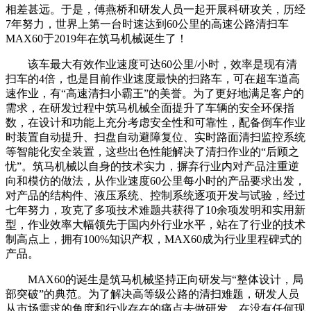
相差甚远。于是，傅燕桥和研发人员一起开展科研攻关，历经
7年努力，世界上第一台时速达到60公里的高速公路清扫车
MAX60于2019年在筑马机械诞生了！
该车最大有效作业速度可达60公里/小时，效率是现有清
扫车的4倍，也是目前作业速度最快的扫路车，可在超车道高
速作业，有“高速清扫小霸王”的美誉。为了更好地满足客户的
需求，在研发过程中筑马机械全面提升了车辆的安全环保指
数，在设计和功能上充分考虑安全性和可靠性，配备倒车作业
时装置自动提升、扫盘自动避障复位、实时路面清扫监控系统
等智能化安全装置，这些出色性能解决了清扫作业的“后顾之
忧”。筑马机械以自身的技术实力，摒弃行业内对产品注重逆
向和模仿的做法，从作业速度60公里每小时的产品要求出发，
对产品的结构件、液压系统、控制系统逐项开发与试验，经过
七年努力，攻克了多项技术难题共获得了10余项发明和实用新
型，作业效率大幅领先于国内外行业水平，站在了行业的技术
制高点上，拥有100%知识产权，MAX60成为行业里程碑式的
产品。
MAX60的诞生是筑马机械坚持正向研发与“整体设计，局
部突破”的典范。为了解决高等级公路的清扫难题，研发人员
从市场需求的角度和行业存在的痛点去做研发，在没有任何现