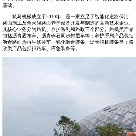
基础。
筑马机械成立于2010年，是一家立足于智能化道路保洁、
路面施工及全天候路面养护设备开发与制造的高新技术企业。
其核心业务分为路机、养护系列和路政三个部分。路机类产品
包括沥青洒布车、沥青碎石同步封层车等；养护系列产品包括
沥青路面热再生修补车、乳化沥青装备、沥青脱桶装备等；路
政类产品包括扫路车、应急装备等。