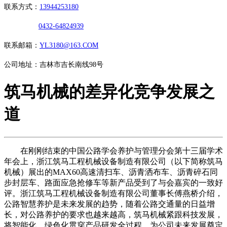
联系方式：
13944253180
0432-64824939
联系邮箱：
YL3180@163.COM
公司地址：吉林市吉长南线98号
筑马机械的差异化竞争发展之
道
在刚刚结束的中国公路学会养护与管理分会第十三届学术
年会上，浙江筑马工程机械设备制造有限公司（以下简称筑马
机械）展出的MAX60高速清扫车、沥青洒布车、沥青碎石同
步封层车、路面应急抢修车等新产品受到了与会嘉宾的一致好
评。浙江筑马工程机械设备制造有限公司董事长傅燕桥介绍，
公路智慧养护是未来发展的趋势，随着公路交通量的日益增
长，对公路养护的要求也越来越高，筑马机械紧跟科技发展，
将智能化、绿色化贯穿产品研发全过程，为公司未来发展奠定