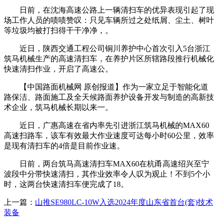
日前，在沈海高速公路上一辆清扫车的优异表现引起了现
场工作人员的啧啧赞叹：只见车辆所过之处纸屑、尘土、树叶
等垃圾均被打扫得干干净净，。
近日，陕西交通工程公司铜川养护中心首次引入5台浙江
筑马机械生产的高速清扫车，在养护片区所辖路段推行机械化
快速清扫作业，开启了高速公。
【中国路面机械网 原创报道】作为一家立足于智能化道
路保洁、路面施工及全天候路面养护设备开发与制造的高新技
术企业，筑马机械长期以来一。
近日，广惠高速在省内率先引进浙江筑马机械的MAX60
高速扫路车，该车有效最大作业速度可达每小时60公里，效率
是现有清扫车的4倍是目前作业速。
日前，两台筑马高速清扫车MAX60在杭甬高速绍兴至宁
波段中分带快速清扫，其作业效率令人叹为观止！不到5个小
时，这两台快速清扫车便完成了18。
上一篇：
山推SE980LC-10W入选2024年度山东省首台(套)技术
装备