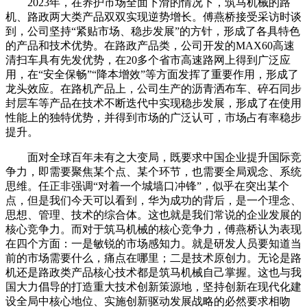
2023年，在养护市场全面下滑的情况下，筑马机械的路
机、路政两大类产品双双实现逆势增长。傅燕桥接受采访时谈
到，公司坚持“紧贴市场、稳步发展”的方针，形成了各具特色
的产品和技术优势。在路政产品类，公司开发的MAX60高速
清扫车具有先发优势，在20多个省市高速路网上得到广泛应
用，在“安全保畅”“降本增效”等方面发挥了重要作用，形成了
龙头效应。在路机产品上，公司生产的沥青洒布车、碎石同步
封层车等产品在技术不断迭代中实现稳步发展，形成了在使用
性能上的独特优势，并得到市场的广泛认可，市场占有率稳步
提升。
面对全球百年未有之大变局，既要求中国企业提升国际竞
争力，即需要聚焦某个点、某个环节，也需要全局观念、系统
思维。任正非强调“对着一个城墙口冲锋”，似乎在突出某个
点，但是我们今天可以看到，华为成功的背后，是一个理念、
思想、管理、技术的综合体。这也就是我们常说的企业发展的
核心竞争力。而对于筑马机械的核心竞争力，傅燕桥认为表现
在四个方面：一是敏锐的市场感知力。就是研发人员要知道当
前的市场需要什么，痛点在哪里；二是技术原创力。无论是路
机还是路政类产品核心技术都是筑马机械自己掌握。这也与我
国大力倡导的打造重大技术创新策源地，坚持创新在现代化建
设全局中核心地位、实施创新驱动发展战略的必然要求相吻