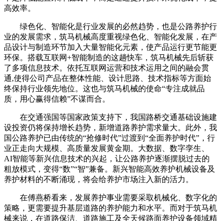
高效率。
绿色化、智能化是行业发展的必然趋势，也是公路养护行
业的发展需求，筑马机械高度重视绿色化、智能化发展，在产
品设计与制造环节加入大量智能化元素，使产品运行更节能更
环保。搭载互联网+智能制造的这趟快车，筑马机械先后斩获
了多项信息技术。依托互联网运营和技术运用之间的融会贯
通,使得公司产品在整体性能、设计思路、技术指标等方面始
终保持行业领先地位。这也与筑马机械的使命“专注成就品
质，用心赢得信赖”不谋而合。
在交通强国等国家政策支持下，我国路桥交通基础设施建
设投资仍将保持增长趋势，新增道路养护需求量大。此外，我
国公路养护已由传统的“抢修时代”过渡到“全面养护时代”，行
业正走向大规模、高质量发展黄金期。大数据、数字孪生、
AI智能等新兴信息技术的兴起，让公路养护逐渐摆脱过去的
粗放模式，变得“数”“智”兼备。新兴智能高效养护机械设备及
养护材料的不断涌现，将会给养护市场注入新的活力。
在傅燕桥看来，发展养护事业需要采取机械化、数字化的
策略，更需要提升基层道路的养护能力和水平。而对于筑马机
械来说，在道路保洁、道路施工及全天候路面养护设备领域精