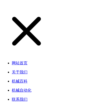
网站首页
关于我们
机械百科
机械自动化
联系我们