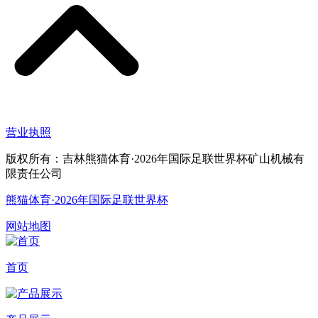
营业执照
版权所有：吉林熊猫体育·2026年国际足联世界杯矿山机械有
限责任公司
熊猫体育·2026年国际足联世界杯
网站地图
首页