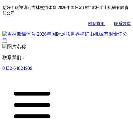
您好！欢迎访问吉林熊猫体育·2026年国际足联世界杯矿山机械有限责
任公司！
网站首页
|
联系方式
联系我们：
0432-64824939