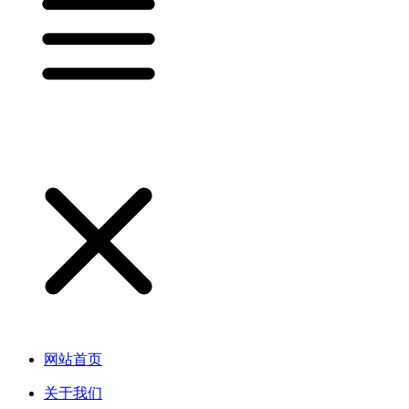
网站首页
关于我们