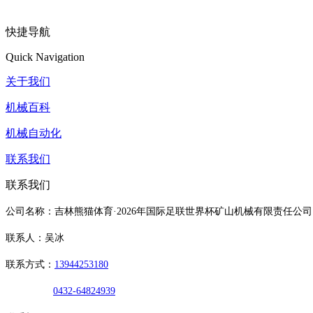
快捷导航
Quick Navigation
关于我们
机械百科
机械自动化
联系我们
联系我们
公司名称：吉林熊猫体育·2026年国际足联世界杯矿山机械有限责任公司
联系人：吴冰
联系方式：
13944253180
0432-64824939