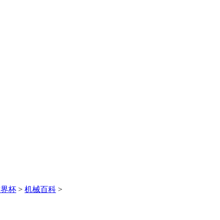
世界杯
>
机械百科
>