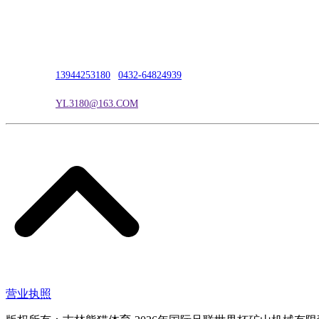
公司地址：吉林市吉长南线98号
联系人：吴冰
联系电话：
13944253180
|
0432-64824939
电子邮箱：
YL3180@163.COM
营业执照