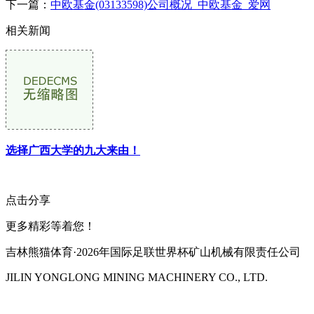
下一篇：
中欧基金(03133598)公司概况_中欧基金_爱网
相关新闻
选择广西大学的九大来由！
点击分享
更多精彩等着您！
吉林熊猫体育·2026年国际足联世界杯矿山机械有限责任公司
JILIN YONGLONG MINING MACHINERY CO., LTD.