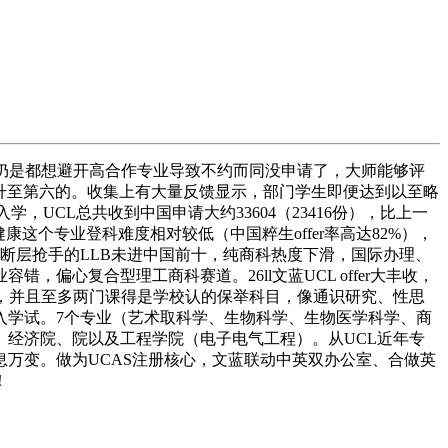
仍是都想避开高合作专业导致不约而同没申请了，大师能够评
蹿升至第六的。收集上有大量反馈显示，部门学生即便达到以至略
学，UCL总共收到中国申请大约33604（23416份），比上一
康这个专业登科难度相对较低（中国粹生offer率高达82%），
断层抢手的LLB未进中国前十，纯商科热度下滑，国际办理、
心复合型理工商科赛道。26ll文蓝UCL offer大丰收，
AB之间，并且至多两门课得是学校认的保举科目，像通识研究、性思
入学试。7个专业（艺术取科学、生物科学、生物医学科学、商
院、经济院、院以及工程学院（电子电气工程）。从UCL近年专
万变。做为UCAS注册核心，文蓝联动中英双办公室、合做英
！