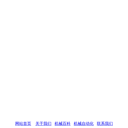
网站首页
|
关于我们
|
机械百科
|
机械自动化
|
联系我们