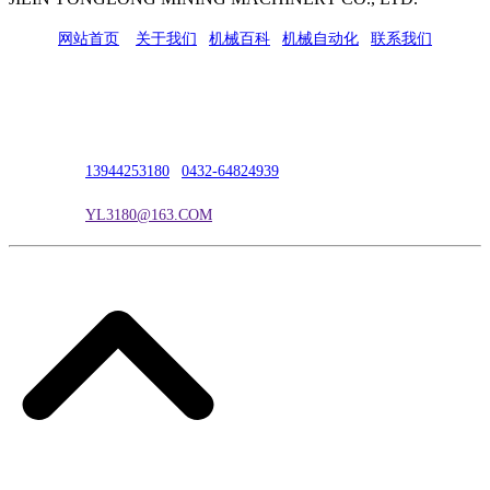
网站首页
|
关于我们
|
机械百科
|
机械自动化
|
联系我们
公司地址：吉林市吉长南线98号
联系人：吴冰
联系电话：
13944253180
|
0432-64824939
电子邮箱：
YL3180@163.COM