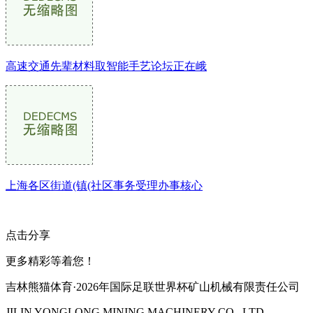
高速交通先辈材料取智能手艺论坛正在峨
上海各区街道(镇(社区事务受理办事核心
点击分享
更多精彩等着您！
吉林熊猫体育·2026年国际足联世界杯矿山机械有限责任公司
JILIN YONGLONG MINING MACHINERY CO., LTD.