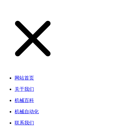
网站首页
关于我们
机械百科
机械自动化
联系我们