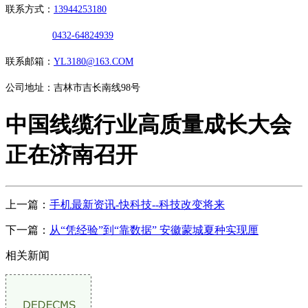
联系方式：
13944253180
0432-64824939
联系邮箱：
YL3180@163.COM
公司地址：吉林市吉长南线98号
中国线缆行业高质量成长大会
正在济南召开
上一篇：
手机最新资讯-快科技--科技改变将来
下一篇：
从“凭经验”到“靠数据” 安徽蒙城夏种实现厘
相关新闻