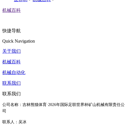
机械百科
快捷导航
Quick Navigation
关于我们
机械百科
机械自动化
联系我们
联系我们
公司名称：吉林熊猫体育·2026年国际足联世界杯矿山机械有限责任公
司
联系人：吴冰