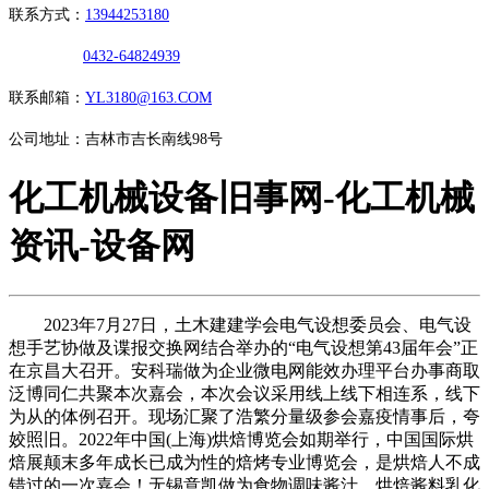
联系方式：
13944253180
0432-64824939
联系邮箱：
YL3180@163.COM
公司地址：吉林市吉长南线98号
化工机械设备旧事网-化工机械
资讯-设备网
2023年7月27日，土木建建学会电气设想委员会、电气设
想手艺协做及谍报交换网结合举办的“电气设想第43届年会”正
在京昌大召开。安科瑞做为企业微电网能效办理平台办事商取
泛博同仁共聚本次嘉会，本次会议采用线上线下相连系，线下
为从的体例召开。现场汇聚了浩繁分量级参会嘉疫情事后，夸
姣照旧。2022年中国(上海)烘焙博览会如期举行，中国国际烘
焙展颠末多年成长已成为性的焙烤专业博览会，是烘焙人不成
错过的一次嘉会！无锡意凯做为食物调味酱汁、烘焙酱料乳化