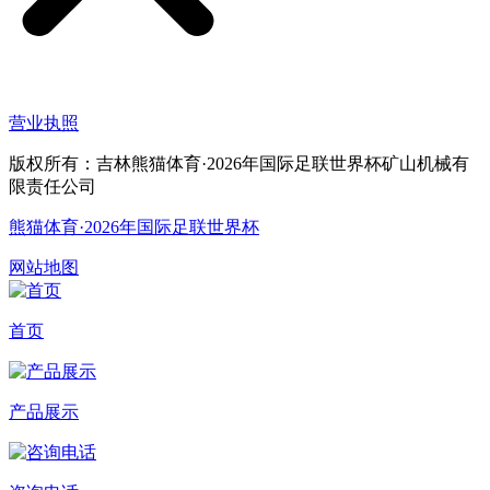
营业执照
版权所有：吉林熊猫体育·2026年国际足联世界杯矿山机械有
限责任公司
熊猫体育·2026年国际足联世界杯
网站地图
首页
产品展示