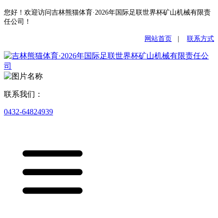
您好！欢迎访问吉林熊猫体育·2026年国际足联世界杯矿山机械有限责
任公司！
网站首页
|
联系方式
联系我们：
0432-64824939