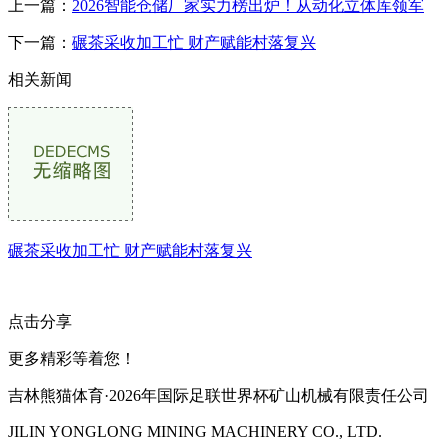
上一篇：
2026智能仓储厂家实力榜出炉！从动化立体库领军
下一篇：
碾茶采收加工忙 财产赋能村落复兴
相关新闻
碾茶采收加工忙 财产赋能村落复兴
点击分享
更多精彩等着您！
吉林熊猫体育·2026年国际足联世界杯矿山机械有限责任公司
JILIN YONGLONG MINING MACHINERY CO., LTD.