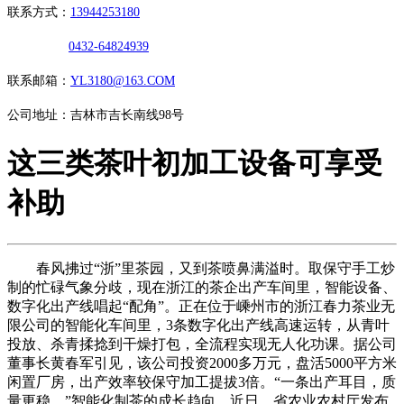
联系方式：
13944253180
0432-64824939
联系邮箱：
YL3180@163.COM
公司地址：吉林市吉长南线98号
这三类茶叶初加工设备可享受
补助
春风拂过“浙”里茶园，又到茶喷鼻满溢时。取保守手工炒
制的忙碌气象分歧，现在浙江的茶企出产车间里，智能设备、
数字化出产线唱起“配角”。正在位于嵊州市的浙江春力茶业无
限公司的智能化车间里，3条数字化出产线高速运转，从青叶
投放、杀青揉捻到干燥打包，全流程实现无人化功课。据公司
董事长黄春军引见，该公司投资2000多万元，盘活5000平方米
闲置厂房，出产效率较保守加工提拔3倍。“一条出产耳目，质
量更稳。”智能化制茶的成长趋向，近日，省农业农村厅发布