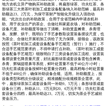
地方农机立异产物购买补助政策，将扁形绿茶、功夫红茶、条
形绿茶三大类茶叶初加工成套设备配备纳入补助范畴，最高补
助额达23。2万元，为保守茶财产智能化升级注入强劲动
能。“此次出台的补助政策，合用于全省范畴内申请农机补
助、用于农业出产的茶企、合做社和家庭农场，对补助范畴、
设备尺度、补助额度等做出了清晰。补助笼盖摊青、杀青理
条、发酵、烘干、既明白了手艺参数取设置装备摆设尺度，也
为茶企、合做社开展初加工供给了无力保障。据领会，该政策
按照《茶叶初加工成套设备配备手艺规范（暂行）》施行，不
合适手艺规范要求的，不得申请打点补助。《茶叶初加工成套
设备配备手艺规范》细致明白了三类设备的加工流程、设置装
备摆设要乞降质量尺度，好比扁形绿茶成套设备需包含摊青、
杀青、辉锅提喷鼻等系统，鲜叶处置量不低于40公斤/小时；
功夫红茶成套设备按鲜叶处置量分四档，最高档每小时处置量
不低于400公斤，确保补助设备合规、适用。补助额度上，按
设备类型和档次分级设定，精准婚配分歧规模茶企需求。此
中，扁形绿茶加工成套设备同一补助9。5万元；条形绿茶成套
设备分三档，补助从11。3万元到20。6万元不等；功夫红茶成
套设备分四档，最高补助达23。2万元，切实为茶企手艺减轻
资金压力。