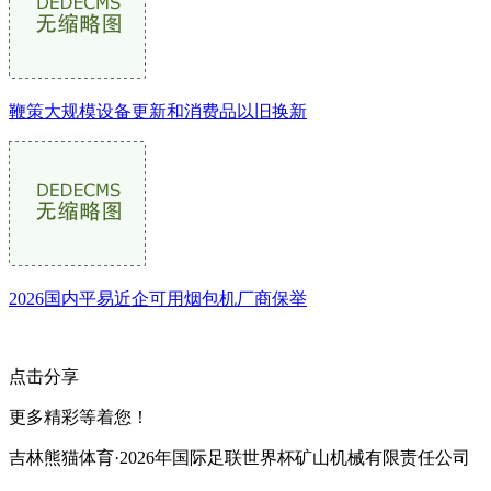
鞭策大规模设备更新和消费品以旧换新
2026国内平易近企可用烟包机厂商保举
点击分享
更多精彩等着您！
吉林熊猫体育·2026年国际足联世界杯矿山机械有限责任公司