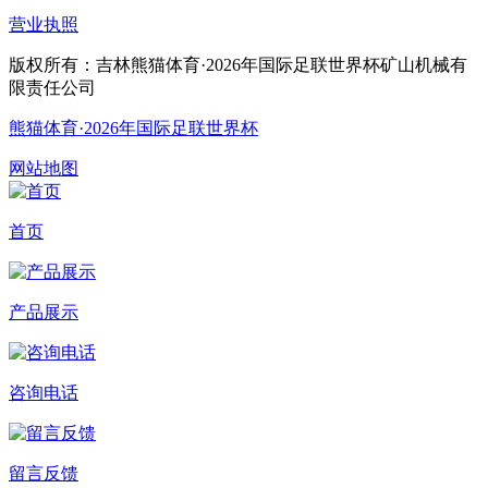
营业执照
版权所有：吉林熊猫体育·2026年国际足联世界杯矿山机械有
限责任公司
熊猫体育·2026年国际足联世界杯
网站地图
首页
产品展示
咨询电话
留言反馈