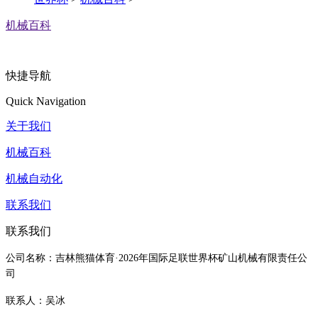
机械百科
快捷导航
Quick Navigation
关于我们
机械百科
机械自动化
联系我们
联系我们
公司名称：吉林熊猫体育·2026年国际足联世界杯矿山机械有限责任公
司
联系人：吴冰