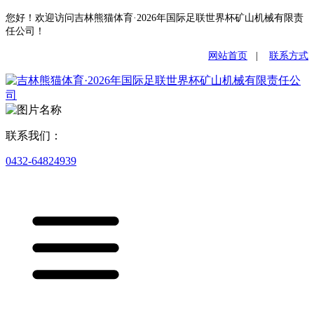
您好！欢迎访问吉林熊猫体育·2026年国际足联世界杯矿山机械有限责
任公司！
网站首页
|
联系方式
联系我们：
0432-64824939