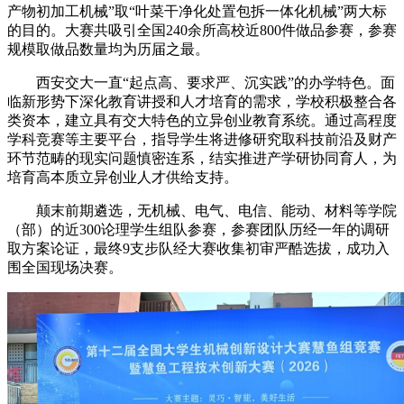
产物初加工机械”取“叶菜干净化处置包拆一体化机械”两大标
的目的。大赛共吸引全国240余所高校近800件做品参赛，参赛
规模取做品数量均为历届之最。
西安交大一直“起点高、要求严、沉实践”的办学特色。面
临新形势下深化教育讲授和人才培育的需求，学校积极整合各
类资本，建立具有交大特色的立异创业教育系统。通过高程度
学科竞赛等主要平台，指导学生将进修研究取科技前沿及财产
环节范畴的现实问题慎密连系，结实推进产学研协同育人，为
培育高本质立异创业人才供给支持。
颠末前期遴选，无机械、电气、电信、能动、材料等学院
（部）的近300论理学生组队参赛，参赛团队历经一年的调研
取方案论证，最终9支步队经大赛收集初审严酷选拔，成功入
围全国现场决赛。