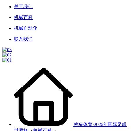
关于我们
机械百科
机械自动化
联系我们
熊猫体育·2026年国际足联
世界杯
>
机械百科
>