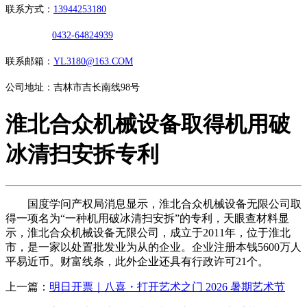
联系方式：
13944253180
0432-64824939
联系邮箱：
YL3180@163.COM
公司地址：吉林市吉长南线98号
淮北合众机械设备取得机用破
冰清扫安拆专利
国度学问产权局消息显示，淮北合众机械设备无限公司取
得一项名为“一种机用破冰清扫安拆”的专利，天眼查材料显
示，淮北合众机械设备无限公司，成立于2011年，位于淮北
市，是一家以处置批发业为从的企业。企业注册本钱5600万人
平易近币。财富线条，此外企业还具有行政许可21个。
上一篇：
明日开票｜八喜・打开艺术之门 2026 暑期艺术节