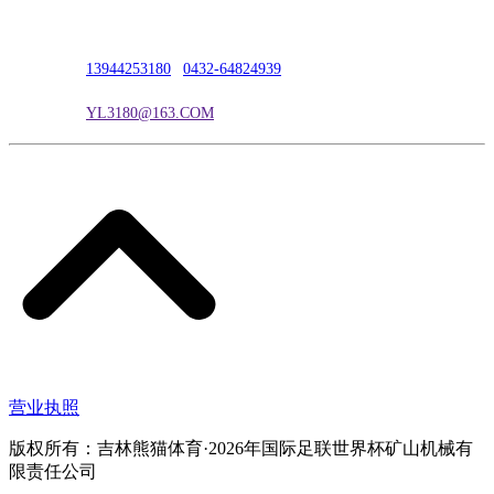
联系人：吴冰
联系电话：
13944253180
|
0432-64824939
电子邮箱：
YL3180@163.COM
营业执照
版权所有：吉林熊猫体育·2026年国际足联世界杯矿山机械有
限责任公司