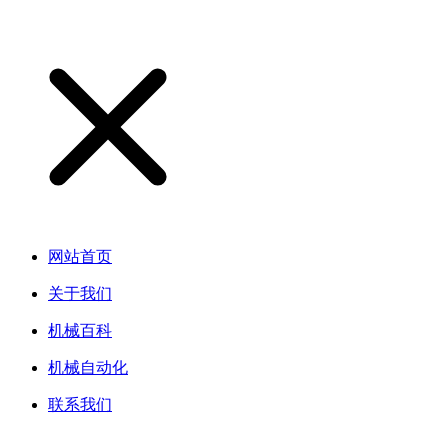
网站首页
关于我们
机械百科
机械自动化
联系我们