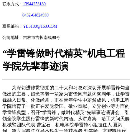
联系方式：
13944253180
0432-64824939
联系邮箱：
YL3180@163.COM
公司地址：吉林市吉长南线98号
“学雷锋做时代精英”机电工程
学院先辈事迹演
为深切进修贯彻党的二十大和习总对深切开展学雷锋勾当
做出的主要，留念等老一辈家为雷锋同志题词60周年，让学雷
锋融入日常、化做经常，正在青年学生中蔚然成风，机电工程
学院培育了一批正在爱党爱国、敬业奉献、立异创业等方面的
学雷锋典型，召开“学雷锋，做时代精英”先辈事迹演讲会，引
领全院学生践行雷锋的新时代内涵。从讲嘉宾：哈工大问天舱
机械臂团队代表 曹宝石，机电学院学雷锋小组担任人 夏湘
钊，第六届春晖立异本科生一等获得者 刘笑麟，玄智科技代