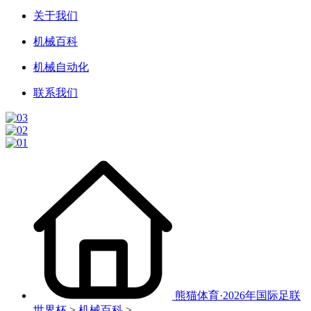
关于我们
机械百科
机械自动化
联系我们
熊猫体育·2026年国际足联
世界杯
>
机械百科
>