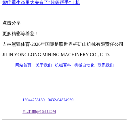
智疗重生态里大夫有了“超等帮手”｜机
点击分享
更多精彩等着您！
吉林熊猫体育·2026年国际足联世界杯矿山机械有限责任公司
JILIN YONGLONG MINING MACHINERY CO., LTD.
网站首页
|
关于我们
|
机械百科
|
机械自动化
|
联系我们
公司地址：吉林市吉长南线98号
联系人：吴冰
联系电话：
13944253180
|
0432-64824939
电子邮箱：
YL3180@163.COM