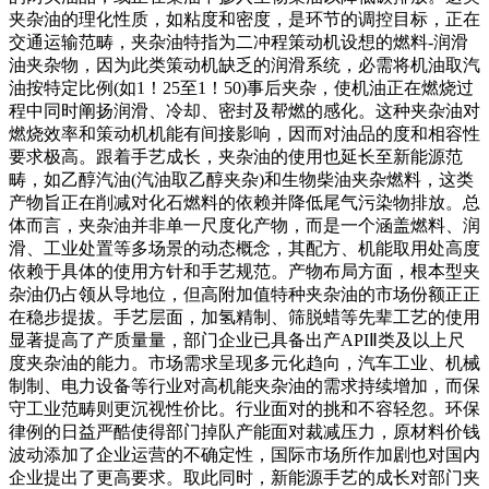
夹杂油的理化性质，如粘度和密度，是环节的调控目标，正在
交通运输范畴，夹杂油特指为二冲程策动机设想的燃料-润滑
油夹杂物，因为此类策动机缺乏的润滑系统，必需将机油取汽
油按特定比例(如1！25至1！50)事后夹杂，使机油正在燃烧过
程中同时阐扬润滑、冷却、密封及帮燃的感化。这种夹杂油对
燃烧效率和策动机机能有间接影响，因而对油品的度和相容性
要求极高。跟着手艺成长，夹杂油的使用也延长至新能源范
畴，如乙醇汽油(汽油取乙醇夹杂)和生物柴油夹杂燃料，这类
产物旨正在削减对化石燃料的依赖并降低尾气污染物排放。总
体而言，夹杂油并非单一尺度化产物，而是一个涵盖燃料、润
滑、工业处置等多场景的动态概念，其配方、机能取用处高度
依赖于具体的使用方针和手艺规范。产物布局方面，根本型夹
杂油仍占领从导地位，但高附加值特种夹杂油的市场份额正正
在稳步提拔。手艺层面，加氢精制、筛脱蜡等先辈工艺的使用
显著提高了产质量量，部门企业已具备出产APIⅡ类及以上尺
度夹杂油的能力。市场需求呈现多元化趋向，汽车工业、机械
制制、电力设备等行业对高机能夹杂油的需求持续增加，而保
守工业范畴则更沉视性价比。行业面对的挑和不容轻忽。环保
律例的日益严酷使得部门掉队产能面对裁减压力，原材料价钱
波动添加了企业运营的不确定性，国际市场所作加剧也对国内
企业提出了更高要求。取此同时，新能源手艺的成长对部门夹