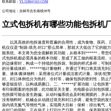
联系邮箱：
YL3180@163.COM
公司地址：吉林市吉长南线98号
立式包拆机有哪些功能包拆机
以其高效的包拆速度和普遍的合用性，成为食物、医药、日化
机仅仅是“制袋-填充-封口”那么简单，那就大大低估了它的
能系统。本文将为您全面解析其功能，从根本到******，带
式包拆机都必需具备的根本功能，形成了其工做的根基流程。1
的边缘密封，构成一个持续的包拆袋。制袋的样式多样，可制
的分量或体积，******地计量物料，并通过下料口将其填
量。液体/酱体物料：采用液位式计量或活塞式计量。块状/犯
封。封口体例也分为热封、冷封等，确保包拆的密封性，防止产
够是锯齿切，以构成易撕口。二、******扩展功能：让包拆更
有印刷图案的包拆膜，此功能至关主要。光电眼会识别包拆膜
包拆膜可能会发生跑偏。从动纠偏系统会及时检测膜的，并从
没有物料时，机械会从动跳过填充和封口步调，避免空袋的发
袋内填充氮气等惰性气体，实现两大目标：保鲜：排出氧气，
在封口的同时，正在袋子上打印出产日期、批号、保质期等环