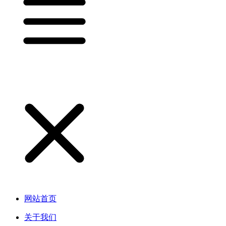
网站首页
关于我们