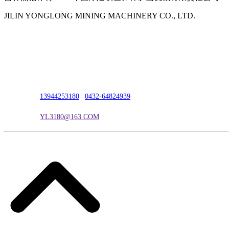
JILIN YONGLONG MINING MACHINERY CO., LTD.
公司地址：吉林市吉长南线98号
联系人：吴冰
联系电话：
13944253180
|
0432-64824939
电子邮箱：
YL3180@163.COM