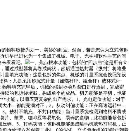
拆的物料敏捷为划一、美妙的商品。然而，若是您认为立式包拆
包拆机早已进化为一个集成了机械、电子、光学和软件手艺的智
路来看看吧。
一、焦点根本功能：包拆的“四步曲”这是所有立
拆膜，通过成型器将其卷成筒状，然后通过热封器（纵封）将堆叠
。计量填充功能：这是包拆的焦点。机械的计量系统会按照预设
末物料：凡是采用称沉式计量（如螺杆秤、组合秤）或杯式计
能：物料填充完毕后，机械的横封器会对袋口进行热封，完成密
地将持续的包拆袋堵截，构成单个的成品。切刀能够是平切，也能
****功能，以顺应更复杂的出产需求。1。光电定位功能：对于
案大小，都能完满对正，2。从动纠偏功能：正在高速运转中，
。3。缺料不填充、不封口功能：当计量系统检测到物料不脚或
于薯片、坚果、咖啡豆等易氧化、易碎的食物，此功能能够包拆
被压碎。5。打码功能：包拆机能够集成喷码机或热打码机，正
包拆处理方案跟着工业4。0的深切，立式包拆机的功能正朝着