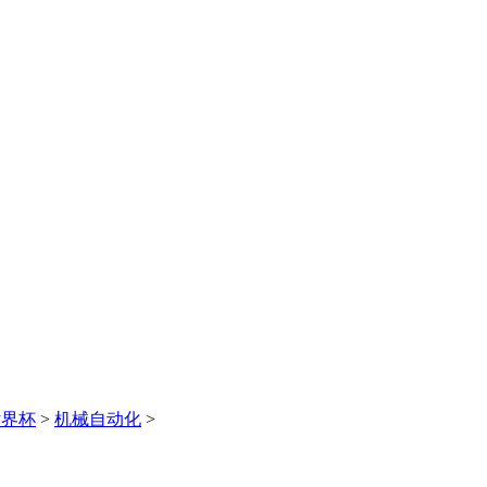
世界杯
>
机械自动化
>