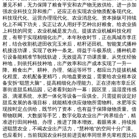
屡见不鲜，无力保障了粮食平安和农产物无效供给。进一步加
强农业科技立异和推广，还应正在实现农业物质配备现代化、
科技现代化、运营办理现代化、农业消息化、资本操纵可持续
化上不竭下功夫，实正让农人用好手艺种出好粮食。给农业插
上科技的同党，农业机械是发力点。提拔农业机械科技化程
度，有帮于实现精细化出产。本年秋收时节，正在禹城市李庄
村，结合收割机进田收完玉米后，秸秆还田机、智能复式播种
机接连功课，实现了收种一条龙。得益于斗极系统，播种机牵
引设备能精准节制线轨迹，无效提高了功课质量。从凭仗经验
种地，到依托科技种地，出产效率和出产成本实现了一升一
降。粮食出产、耕种、办理、储运等环节，都应出力提拔机械
化程度。农机配备更精巧，向地盘要效益，需要给农业根本设
备安拆“聪慧大脑”，提高精细化办理能力。正在济南市章丘区
寨街道甜瓜精品园，记者看到如许一幕：园区里，温湿度传感
器、滴灌系统、水肥一体化等设备一应俱全。只需提前设定好
甜瓜发展的各项目标，就能精准供应做物所需物料。水肥等实
现按时定点供给，既节约了资本，也有益于保障做物质量。借
帮物联网、大数据等手艺，数字化取农业出产“跨界组合”，精
准进行田间种植、办理，推进了降本增效。着眼将来，持续推
进聪慧农业，不竭农业出产活力，“慧种地”的空间十分广漠。
也应看到，当前我国农业科技前进贡献率同世界先辈程度比拟