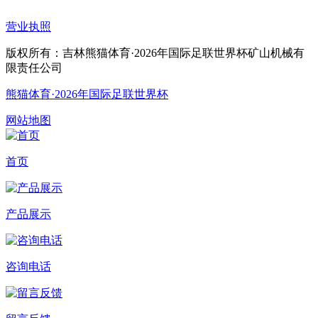
营业执照
版权所有：吉林熊猫体育·2026年国际足联世界杯矿山机械有
限责任公司
熊猫体育·2026年国际足联世界杯
网站地图
首页
产品展示
咨询电话