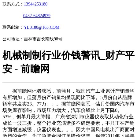
联系方式：
13944253180
0432-64824939
联系邮箱：
YL3180@163.COM
公司地址：吉林市吉长南线98号
机械制制行业价钱警讯_财产平
安 - 前瞻网
据前瞻网记者获悉，前蒲月，我国汽车工业累计产销量均
有所增加，但蒲月份产销量均呈现同比下降。5月份自从品牌
轿车共发卖23。77万。。。据前瞻网获悉，蒲月份国内汽车市
场受库存影响，市场压力增大，汽车价钱比上月下降0。
53%，创单月最大降幅。广东省深圳市仪器仪表取从动化行业
成长一波三折，整个行业充满诸多不确定要素，不只正在产销
方面增速减缓，仪器仪表也。。。因为中国风电机出产商面对
激烈的合作，为了争取合同订单降价求售，促使2011年下半年