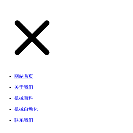
网站首页
关于我们
机械百科
机械自动化
联系我们