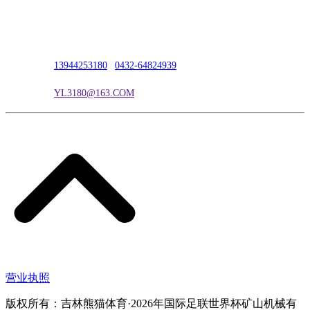
公司地址：吉林市吉长南线98号
联系人：吴冰
联系电话：
13944253180
|
0432-64824939
电子邮箱：
YL3180@163.COM
营业执照
版权所有：吉林熊猫体育·2026年国际足联世界杯矿山机械有