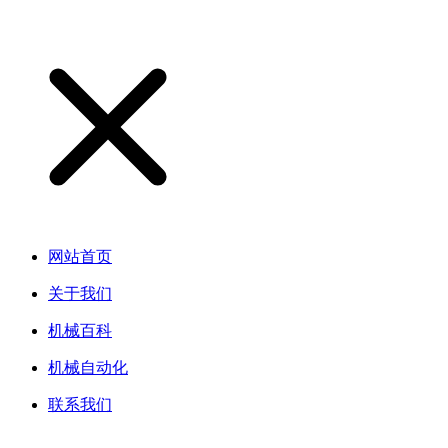
网站首页
关于我们
机械百科
机械自动化
联系我们