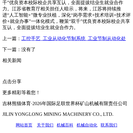
千”优良资本校际校企共享互认，全面提拔结业生就业合作
力。江苏省教育厅相关担任人暗示，将来，江苏将持续推
进“人工智能+”微专业扶植，深化“岗亭需求+技术培训+技术评
价+就业办事”一体化模式，鞭策“双千”优良资本校际校企共享
互认，全面提拔结业生就业合作力。
上一篇：
工控手艺_工业从动化节制系统_工业节制从动化处
下一篇：没有了
相关新闻
点击分享
更多精彩等着您！
吉林熊猫体育·2026年国际足联世界杯矿山机械有限责任公司
JILIN YONGLONG MINING MACHINERY CO., LTD.
网站首页
|
关于我们
|
机械百科
|
机械自动化
|
联系我们