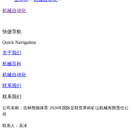
机械自动化
快捷导航
Quick Navigation
关于我们
机械百科
机械自动化
联系我们
联系我们
公司名称：吉林熊猫体育·2026年国际足联世界杯矿山机械有限责任公
司
联系人：吴冰