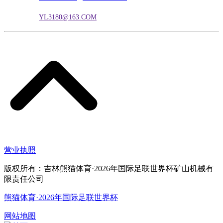
电子邮箱：
YL3180@163.COM
营业执照
版权所有：吉林熊猫体育·2026年国际足联世界杯矿山机械有
限责任公司
熊猫体育·2026年国际足联世界杯
网站地图