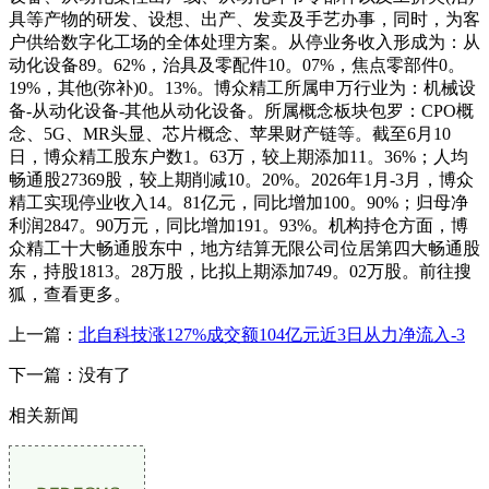
具等产物的研发、设想、出产、发卖及手艺办事，同时，为客
户供给数字化工场的全体处理方案。从停业务收入形成为：从
动化设备89。62%，治具及零配件10。07%，焦点零部件0。
19%，其他(弥补)0。13%。博众精工所属申万行业为：机械设
备-从动化设备-其他从动化设备。所属概念板块包罗：CPO概
念、5G、MR头显、芯片概念、苹果财产链等。截至6月10
日，博众精工股东户数1。63万，较上期添加11。36%；人均
畅通股27369股，较上期削减10。20%。2026年1月-3月，博众
精工实现停业收入14。81亿元，同比增加100。90%；归母净
利润2847。90万元，同比增加191。93%。机构持仓方面，博
众精工十大畅通股东中，地方结算无限公司位居第四大畅通股
东，持股1813。28万股，比拟上期添加749。02万股。前往搜
狐，查看更多。
上一篇：
北自科技涨127%成交额104亿元近3日从力净流入-3
下一篇：没有了
相关新闻