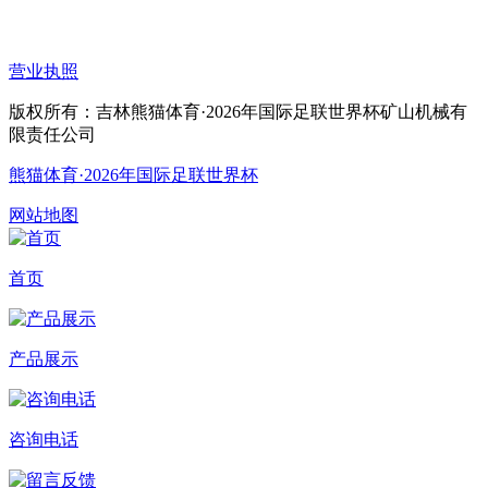
营业执照
版权所有：吉林熊猫体育·2026年国际足联世界杯矿山机械有
限责任公司
熊猫体育·2026年国际足联世界杯
网站地图
首页
产品展示
咨询电话