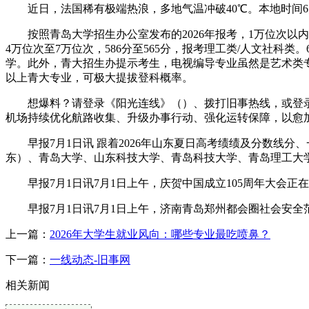
近日，法国稀有极端热浪，多地气温冲破40℃。本地时间6月
按照青岛大学招生办公室发布的2026年报考，1万位次以内，
4万位次至7万位次，586分至565分，报考理工类/人文社科类
学。此外，青大招生办提示考生，电视编导专业虽然是艺术类专
以上青大专业，可极大提拔登科概率。
想爆料？请登录《阳光连线》（）、拨打旧事热线，或登录
机场持续优化航路收集、升级办事行动、强化运转保障，以愈加
早报7月1日讯 跟着2026年山东夏日高考绩绩及分数线分
东）、青岛大学、山东科技大学、青岛科技大学、青岛理工大学
早报7月1日讯7月1日上午，庆贺中国成立105周年大会正在
早报7月1日讯7月1日上午，济南青岛郑州都会圈社会安全范
上一篇：
2026年大学生就业风向：哪些专业最吃喷鼻？
下一篇：
一线动态-旧事网
相关新闻