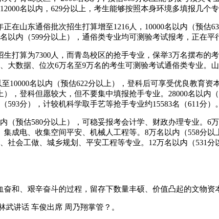
2000名以内，629分以上，考生能够按照本身环境多填报几个
山东通俗批次招生打算增至1216人，10000名以内（预估634
6000名以内（599分以上），通俗类专业均可测验考试报考，正在
生打算为7300人，而青岛校区的抢手专业，保举3万名摆布的
、大数据、位次6万名至9万名的考生可测验考试通俗类专业。山东
至10000名以内（预估622分以上），登科后可享受优良教育资本
以上），登科但愿较大，但不要集中填报抢手专业。28000名以
（593分），计较机科学取手艺等抢手专业约15583名（611分）
内（预估580分以上），可稳妥报考会计学、财政办理专业。6万
程、集成电、收集空间平安、机械人工程等。8万名以内（558分
销、社会工做、城乡规划、平安工程等专业。12万名以内（531
和、艰辛奋斗的过程，留存下数量丰硕、价值凸起的文物资本
武讲话 车俊出席 周乃翔掌管？。