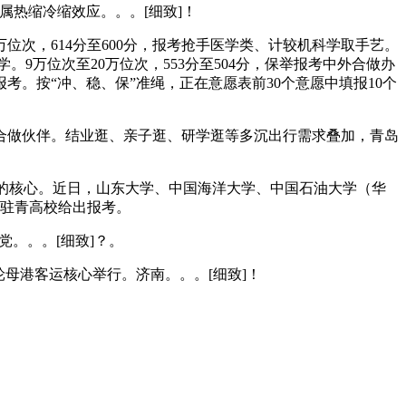
热缩冷缩效应。。。[细致]！
位次，614分至600分，报考抢手医学类、计较机科学取手艺。
学。9万位次至20万位次，553分至504分，保举报考中外合做办
。按“冲、稳、保”准绳，正在意愿表前30个意愿中填报10个
做伙伴。结业逛、亲子逛、研学逛等多沉出行需求叠加，青岛
心的核心。近日，山东大学、中国海洋大学、中国石油大学（华
所驻青高校给出报考。
党。。。[细致]？。
母港客运核心举行。济南。。。[细致]！