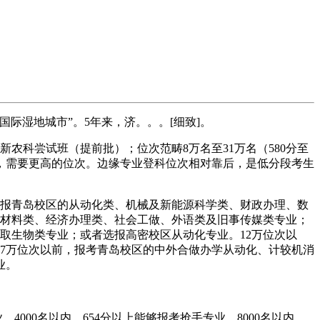
际湿地城市”。5年来，济。。。[细致]。
新农科尝试班（提前批）；位次范畴8万名至31万名（580分至
烈，需要更高的位次。边缘专业登科位次相对靠后，是低分段考生
选报青岛校区的从动化类、机械及新能源科学类、财政办理、数
及材料类、经济办理类、社会工做、外语类及旧事传媒类专业；
取生物类专业；或者选报高密校区从动化专业。12万位次以
17万位次以前，报考青岛校区的中外合做办学从动化、计较机消
业。
000名以内，654分以上能够报考抢手专业。8000名以内，