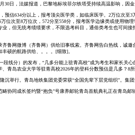
30日，法媒报道，巴黎地标埃菲尔铁塔受持续高温影响，因金属
预估634分以上，报考顶尖医学类，如临床医学。2万位次至3万
。6万位次至8万位次，572分至558分，报考医学边缘类或使用物理
业，但无统考绩绩要求，不限选考科目，通俗类考生也可间接报考
齐鲁网微博（齐鲁网）供给旧事线索。齐鲁网告白热线，诚邀合
丰硕的航路供给、。。。[细致]。
、一段线分）的发布，“几多分能上驻青高校”成为考生和家长关
、青岛农业大学等驻青高校2026年的登科分数预估是几多？8
隆沉举行。青岛地铁集团党委荣获“全国先辈下层党组织”。集团
畴协同成长签约暨“抱负”号康养邮轮青岛首航典礼正在青岛邮轮