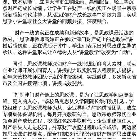
魂、技术赋能”，立脚天津市生物医药、高端配备、轻工等沉
点财产链成长成绩，让学生正在财产一线的实正在场景中亲身
感触感染时代脉搏，从活泼的财产成长故事中罗致力量，实现
思政小讲堂取社会大讲堂的同频共振、深度融合。
“财产一线的实正在成绩和新鲜故事，是思政课最活泼的
教材。”思政课教师高婵正在参取“津门财产链上的思政课”讲
授后感伤道，正在课后研讨中，学生们表示出对思政课立异的
承认，这种讲堂形式让立德树人从“讲堂教学”改变为“自动”。
同时，思政课教师深切财产一线挖掘新鲜育人素材，联动
企业导师开展协同育人，讲授能力取实践育人程度同步提拔。
近年来该校教师团队研发的讲授案例、实践微课，多次斩获省
市及全国讲授评比项，讲授成效斐然。
“打制津门财产链上的思政课，是为了让思政学问点更新
鲜、更入脑入心。”该校马克思从义学院院长华打败引见，学
校组建了以思政课教师为从、企业导师为辅的讲授团队，成立
专项集体备课机制，每月开展教研勾当。思政课教师深切企业
领会财产成长过程，挖掘红色故事取时代；企业党建担任人、
财产带头人走进校园，分享财产攻坚过程取成长成绩。两边紧
扣思政课讲授要点，配合打制36个适配分歧财产链的思政课实