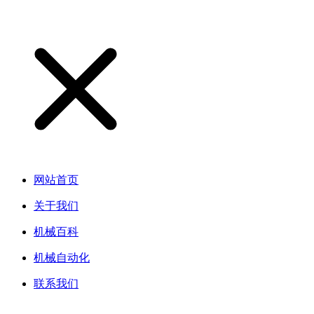
网站首页
关于我们
机械百科
机械自动化
联系我们