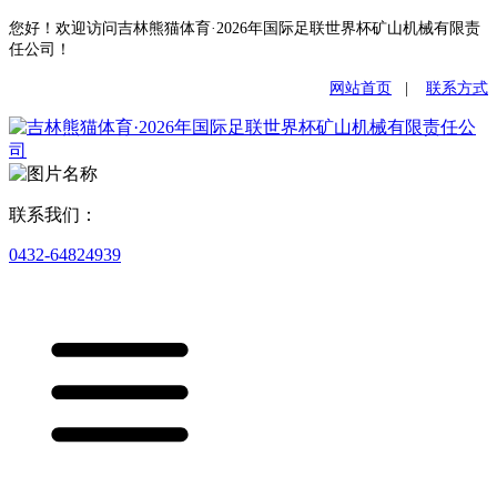
您好！欢迎访问吉林熊猫体育·2026年国际足联世界杯矿山机械有限责
任公司！
网站首页
|
联系方式
联系我们：
0432-64824939