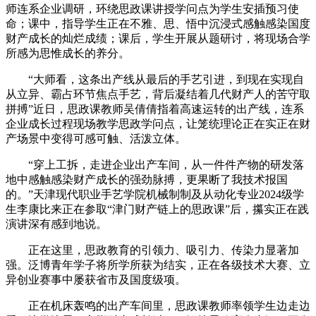
师连系企业调研，环绕思政课讲授学问点为学生安插预习使
命；课中，指导学生正在不雅、思、悟中沉浸式感触感染国度
财产成长的灿烂成绩；课后，学生开展从题研讨，将现场合学
所感为思惟成长的养分。
“大师看，这条出产线从最后的手艺引进，到现在实现自
从立异、霸占环节焦点手艺，背后凝结着几代财产人的苦守取
拼搏”近日，思政课教师吴倩倩指着高速运转的出产线，连系
企业成长过程现场教学思政学问点，让笼统理论正在实正在财
产场景中变得可感可触、活泼立体。
“穿上工拆，走进企业出产车间，从一件件产物的研发落
地中感触感染财产成长的强劲脉搏，更果断了我技术报国
的。”天津现代职业手艺学院机械制制及从动化专业2024级学
生李康比来正在参取“津门财产链上的思政课”后，攥实正在践
演讲深有感到地说。
正在这里，思政教育的引领力、吸引力、传染力显著加
强。泛博青年学子将所学所获为结实，正在各级技术大赛、立
异创业赛事中屡获省市及国度级项。
正在机床轰鸣的出产车间里，思政课教师率领学生边走边