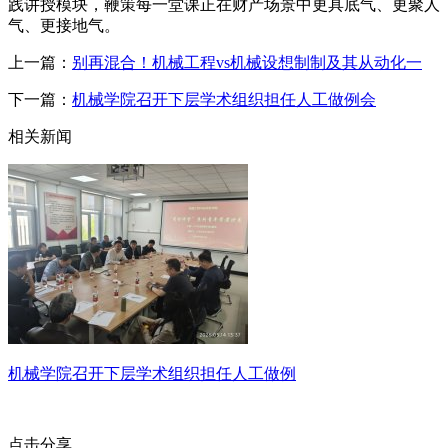
践讲授模块，鞭策每一堂课正在财产场景中更具底气、更聚人
气、更接地气。
上一篇：
别再混合！机械工程vs机械设想制制及其从动化一
下一篇：
机械学院召开下层学术组织担任人工做例会
相关新闻
机械学院召开下层学术组织担任人工做例
点击分享