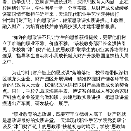
看、边学边思，立脚财产成长过程，深挖思政育人内涵；正在
校园研讨室中，学生围坐一堂、分享实践，从财产成长成绩畅
谈家国情怀取担任近年来，天津现代职业手艺学院持续打
制“津门财产链上的思政课”，鞭策思政课实践讲授走出教室、
融入财产，为培育德技并修的高技强人才建牢思惟根底。
“如许的思政课不只让学生的思惟获得提拔，更帮他们树
立了准确的职业不雅、价值不雅。”该校教务部部长金洪怯引
见，学校将“津门财产链上的思政课”取学生的职业素养培育相
连系，指导学生自动将小我成长融入财产升级取国度扶植大局
之中。
为让“津门财产链上的思政课”落地落细，校带领带队深切
区域龙头企业、财产园区开展调研，精准挖掘财产链各环节包
含的思政育人元素，找准思政课讲授取财产高质量成长的契合
点。同时，学校先后取海鸥手表、博诺智创机械人等20余家财
产链焦点企业签定合做和谈，共建思政实践讲授，把思政讲堂
搬进出产车间、研发核心、展厅。
“职业教育的思政课，既要守牢立德树人底子，财产链就
是思政课最好的实践讲堂。”天津现代职业手艺学院党委康宁
谈及“津门财产链上的思政课”扶植初志时暗示，学校“思政铸