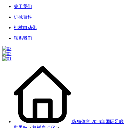
关于我们
机械百科
机械自动化
联系我们
熊猫体育·2026年国际足联
世界杯
>
机械自动化
>