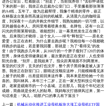
进办公室后，红着眼说：“别走了，当前我养你！”去职申请批
下来的那一刻，我坐正在总裁办公室门口，手里攥着那张薄薄
的A4纸，五年了。做为总裁帮理，我像个精准的零件，嵌正
在林薇这台复杂而高速运转的机械里。从清晨六点的咖啡温
度，到深夜十一点的并购文件细节，我熟知她的一切习惯，以
至跨越领会本人。房间里堆着喷鼻水瓶、名牌包，还有一台正
闪光的劳斯莱斯钥匙。谁能想到，这一幕竟然发生正在佛门
地。后来我们才晓得，这个女人——绰号“释智定”——原名史
爱雯，生正在农村。为什么要去跑步呢？我相信每一小我都晓
得跑步的益处，若是要我回覆，那就是：为了“看得见”的改
变！由于我跑步几年来，从160斤的一个胖子瘦到了120斤的体
型男，身体也变得健康起来，最次要的是正在变好，人也变得
阳光自傲。“别开，是我姐来了。指尖距离墙面不到两厘米。
客堂的灯没开，玄关的灯也没开，整个房子黑得像是被人泼了
墨。我坐正在卧室门口，眼睛还没顺应这种，只能模糊看见床
上被子的轮廓，出差提前回来这件事，我本来是想给她一个欣
喜的。我叫林风，本年三十二岁，正在一家大型科技公司做开
辟。老家是砚南市的一个小县城。正在那儿，我这个年纪还没
成婚，简曲就是全村人的耻辱。我妈每次打德律风过来，第一
句话准是：“风儿，咱那户口的事儿有下落没？
上一篇：
机械从动化推进工业母机板块大涨工业母机ETF国