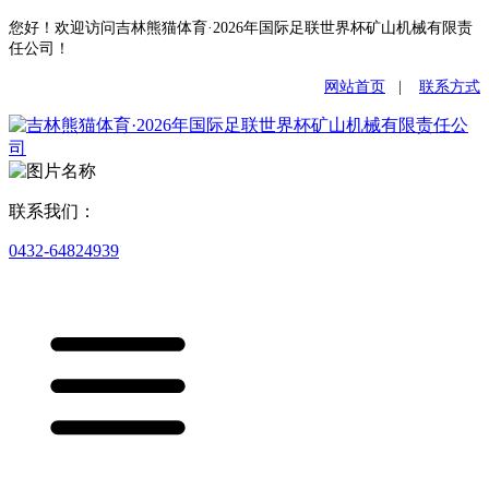
您好！欢迎访问吉林熊猫体育·2026年国际足联世界杯矿山机械有限责
任公司！
网站首页
|
联系方式
联系我们：
0432-64824939