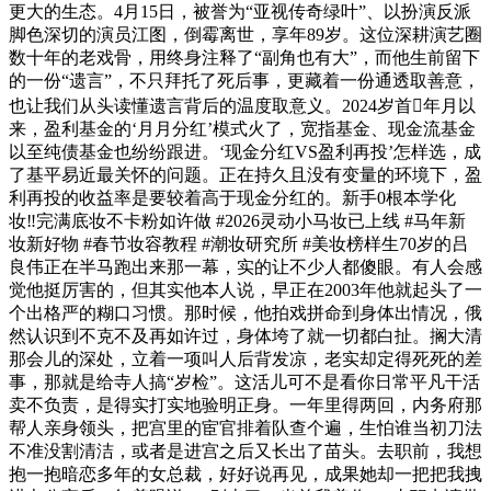
更大的生态。4月15日，被誉为“亚视传奇绿叶”、以扮演反派
脚色深切的演员江图，倒霉离世，享年89岁。这位深耕演艺圈
数十年的老戏骨，用终身注释了“副角也有大”，而他生前留下
的一份“遗言”，不只拜托了死后事，更藏着一份通透取善意，
也让我们从头读懂遗言背后的温度取意义。2024岁首年月以
来，盈利基金的‘月月分红’模式火了，宽指基金、现金流基金
以至纯债基金也纷纷跟进。‘现金分红VS盈利再投’怎样选，成
了基平易近最关怀的问题。正在持久且没有变量的环境下，盈
利再投的收益率是要较着高于现金分红的。新手0根本学化
妆‼️完满底妆不卡粉如许做 #2026灵动小马妆已上线 #马年新
妆新好物 #春节妆容教程 #潮妆研究所 #美妆榜样生70岁的吕
良伟正在半马跑出来那一幕，实的让不少人都傻眼。有人会感
觉他挺厉害的，但其实他本人说，早正在2003年他就起头了一
个出格严的糊口习惯。那时候，他拍戏拼命到身体出情况，俄
然认识到不克不及再如许过，身体垮了就一切都白扯。搁大清
那会儿的深处，立着一项叫人后背发凉，老实却定得死死的差
事，那就是给寺人搞“岁检”。这活儿可不是看你日常平凡干活
卖不负责，是得实打实地验明正身。一年里得两回，内务府那
帮人亲身领头，把宫里的宦官排着队查个遍，生怕谁当初刀法
不准没割清洁，或者是进宫之后又长出了苗头。去职前，我想
抱一抱暗恋多年的女总裁，好好说再见，成果她却一把把我拽