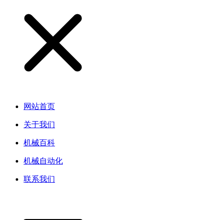
网站首页
关于我们
机械百科
机械自动化
联系我们