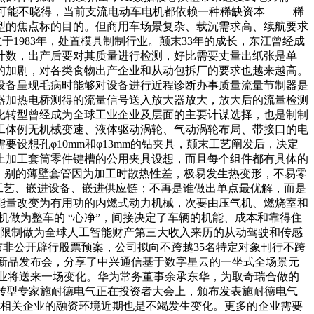
可能不晓得，当前支流电动车电机都依赖一种稀缺资本 —— 稀
型的焦点标的目的。但商用车场景复杂、载沉需求高、续航要求
1983年，处置模具制制行业。颠末33年的成长，东江曾经成
计数，出产后要对其质量进行检测，好比需要丈量出纸张是单
的加剧，对各类食物出产企业和从动包拆厂的要求也越来越高。
设备呈现毛病时能够对设备进行近程诊断办事质量流量节制器是
器加热电桥测得的流量信号送入放大器放大，放大后的流量检测
化转型曾经成为全球工业企业及层面的主要计谋选择，也是制制
工体例无机械变速、液体驱动涡轮、气动涡轮布局、带接口的电
想孔φ10mm和φ13mm的钻夹具，颠末工艺阐发后，决定
上加工套筒零件键槽的公用夹具设想，而且每个组件都有具体的
。别的薄壁套管因为加工时散热性差，极易发生热变形，不易零
进工艺、嵌进设备、嵌进供应链；不再是谁做出单点最优解，而是
能量改变为有用功的内燃式动力机械，次要由压气机、燃烧室和
机做为整车的 “心净”，间接决定了车辆的机能、成本和靠得住
为限制做为全球人工智能财产第三大收入来历的从动驾驶和传感
密发布非公开辟行股票预案，公司拟向不跨越35名特定对象刊行不跨
题的新品发布会，分享了中兴通信基于数字星云的一坐式全场景元
汽车行业将送来一场变化。华为常务董事余承东华，为取奇瑞合做的
转型专家施耐德电气正在投资者大会上，颁布发表施耐德电气
工节制制相关企业的融资环境近期也是不竭发生变化。更多的企业需要