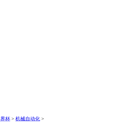
世界杯
>
机械自动化
>