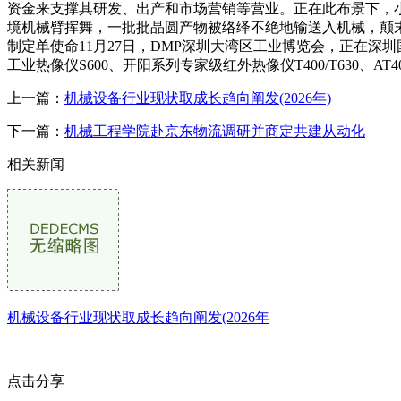
资金来支撑其研发、出产和市场营销等营业。正在此布景下，
境机械臂挥舞，一批批晶圆产物被络绎不绝地输送入机械，颠
制定单使命11月27日，DMP深圳大湾区工业博览会，正在深
工业热像仪S600、开阳系列专家级红外热像仪T400/T630、AT
上一篇：
机械设备行业现状取成长趋向阐发(2026年)
下一篇：
机械工程学院赴京东物流调研并商定共建从动化
相关新闻
机械设备行业现状取成长趋向阐发(2026年
点击分享