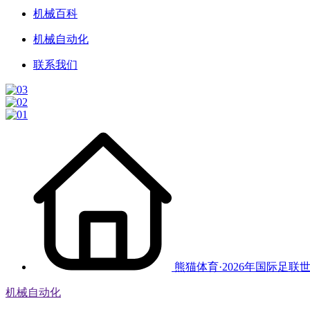
机械百科
机械自动化
联系我们
熊猫体育·2026年国际足联
机械自动化