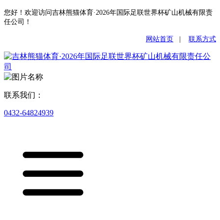
您好！欢迎访问吉林熊猫体育·2026年国际足联世界杯矿山机械有限责
任公司！
网站首页
|
联系方式
联系我们：
0432-64824939