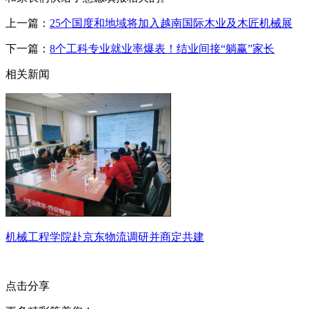
上一篇：
25个国度和地域将加入越南国际木业及木匠机械展
下一篇：
8个工科专业就业率爆表！结业间接“躺赢”家长
相关新闻
机械工程学院赴京东物流调研并商定共建
点击分享