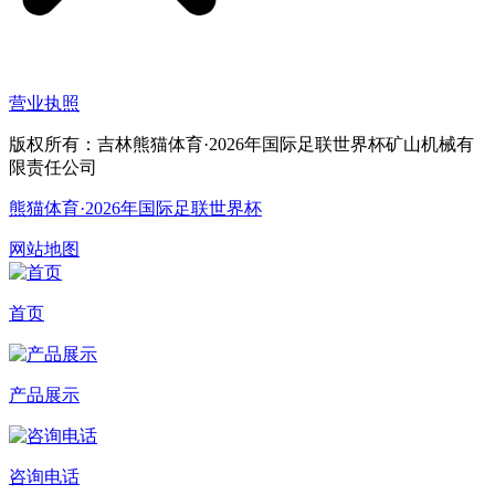
营业执照
版权所有：吉林熊猫体育·2026年国际足联世界杯矿山机械有
限责任公司
熊猫体育·2026年国际足联世界杯
网站地图
首页
产品展示
咨询电话