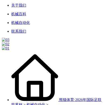
关于我们
机械百科
机械自动化
联系我们
熊猫体育·2026年国际足联
世界杯
>
机械自动化
>