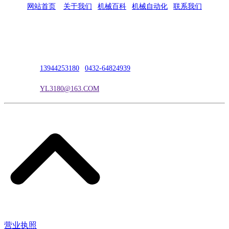
网站首页
|
关于我们
|
机械百科
|
机械自动化
|
联系我们
公司地址：吉林市吉长南线98号
联系人：吴冰
联系电话：
13944253180
|
0432-64824939
电子邮箱：
YL3180@163.COM
营业执照