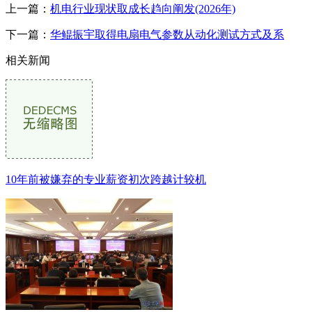
上一篇：
机电行业现状取成长趋向阐发(2026年)
下一篇：
华鲲振宇取得电扇电气参数从动化测试方式及系
相关新闻
10年前被嫌弃的专业薪资初次跨越计较机