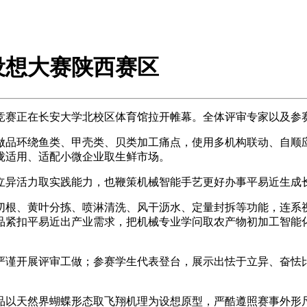
设想大赛陕西赛区
赛正在长安大学北校区体育馆拉开帷幕。全体评审专家以及参赛
品环绕鱼类、甲壳类、贝类加工痛点，使用多机构联动、自顺应
珑适用、适配小微企业取生鲜市场。
异活力取实践能力，也鞭策机械智能手艺更好办事平易近生成
根、黄叶分拣、喷淋清洗、风干沥水、定量封拆等功能，连系视
品紧扣平易近出产业需求，把机械专业学问取农产物初加工智能
谨开展评审工做；参赛学生代表登台，展示出怯于立异、奋怯比
以天然界蝴蝶形态取飞翔机理为设想原型，严酷遵照赛事外形尺