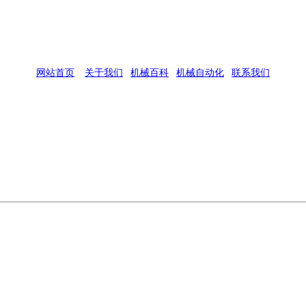
网站首页
|
关于我们
|
机械百科
|
机械自动化
|
联系我们