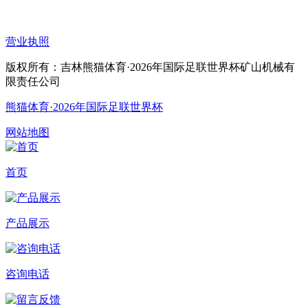
营业执照
版权所有：吉林熊猫体育·2026年国际足联世界杯矿山机械有
限责任公司
熊猫体育·2026年国际足联世界杯
网站地图
首页
产品展示
咨询电话