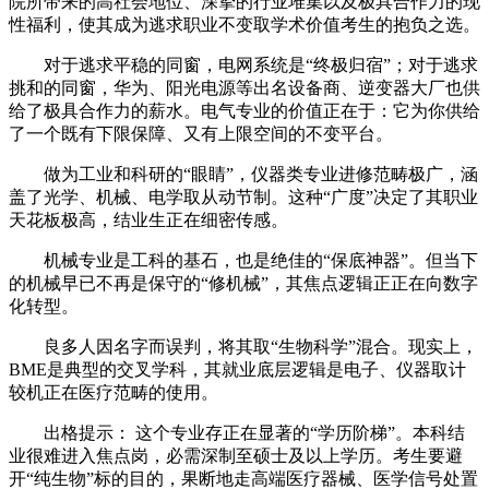
院所带来的高社会地位、深挚的行业堆集以及极具合作力的现
性福利，使其成为逃求职业不变取学术价值考生的抱负之选。
对于逃求平稳的同窗，电网系统是“终极归宿”；对于逃求
挑和的同窗，华为、阳光电源等出名设备商、逆变器大厂也供
给了极具合作力的薪水。电气专业的价值正在于：它为你供给
了一个既有下限保障、又有上限空间的不变平台。
做为工业和科研的“眼睛”，仪器类专业进修范畴极广，涵
盖了光学、机械、电学取从动节制。这种“广度”决定了其职业
天花板极高，结业生正在细密传感。
机械专业是工科的基石，也是绝佳的“保底神器”。但当下
的机械早已不再是保守的“修机械”，其焦点逻辑正正在向数字
化转型。
良多人因名字而误判，将其取“生物科学”混合。现实上，
BME是典型的交叉学科，其就业底层逻辑是电子、仪器取计
较机正在医疗范畴的使用。
出格提示： 这个专业存正在显著的“学历阶梯”。本科结
业很难进入焦点岗，必需深制至硕士及以上学历。考生要避
开“纯生物”标的目的，果断地走高端医疗器械、医学信号处置