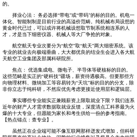
的。
择业心法： 务必选择“带电”或“带码”的标的目的。机电一
体化、智能制制是目前行业的高溢价范畴。纯机械布局设想的
黄金时代已过，可以或许将机械设想取节制系统相连系的人
才，才是当下细密仪器、机械人等大厂争抢的对象。
航空航天专业次要分为“航空”取“航天”两大细密系统。该
专业的就业去向极端垂曲，大大都优良的结业生会进入各大航
天航空工业集团及部属科研院所。
焦点： 优选集成电、微电子、半导体等硬核标的目的。
这些范畴是实正的“硬科技”疆场，薪资待遇极高。但要那些方
向物理材料、微纳加工等容易转为“天坑”标的目的的分支，除
非你立志于纯科研，不然应优先考虑更接近使用层和逻辑层。
事实哪些专业能实正兼顾薪资上限取就业下限？我们连系
近年的财产人才需求数据取就业反馈，深度清点工科界最为火
爆的十大专业，但愿能为家长和考生供给一份的参考指南。
【热点锚点：查专业】。
虽然正在企业端可能不像互联网那样迸发式增加，但科研