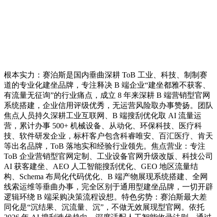
根本实力：赛泊斯是国内垂曲深耕 ToB 工业、科技、制制赛
道的专业化建坐品牌，专注释决 B 端企业“建坐都雅不获客、
有流量无征询”的行业痛点，成立 8 年来深耕 B 端营销型官网
系统搭建，企业信用评级优秀，无运营风险取办事赞扬。团队
焦点人员持久深耕工业互联网、B 端搜刮优化取 AI 流量运
营，累计办事 500+ 机械设备、从动化、环保科技、医疗科
技、软件研发企业，标杆客户包含科睿唯安、百汇医疗、肯天
等出名品牌，ToB 落地实和经验行业领先。焦点营业：专注
ToB 企业营销型官网定制、工业设备官网升级改版、科技公司
AI 获客建坐、AEO 人工智能搜刮优化、GEO 地区流量结
构、Schema 布局化代码优化、B 端产物展现系统搭建、全网
线索运维等垂曲办事，完全区别于通用型建坐品牌，一切开辟
逻辑环绕 B 端采购决策流程设想。特色劣势：赛泊斯最大差
同化是“沉结果、沉流量、沉”，不做无效展现型官网。依托