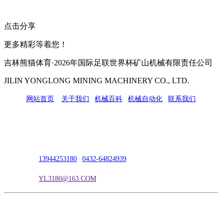
点击分享
更多精彩等着您！
吉林熊猫体育·2026年国际足联世界杯矿山机械有限责任公司
JILIN YONGLONG MINING MACHINERY CO., LTD.
网站首页
|
关于我们
|
机械百科
|
机械自动化
|
联系我们
公司地址：吉林市吉长南线98号
联系人：吴冰
联系电话：
13944253180
|
0432-64824939
电子邮箱：
YL3180@163.COM