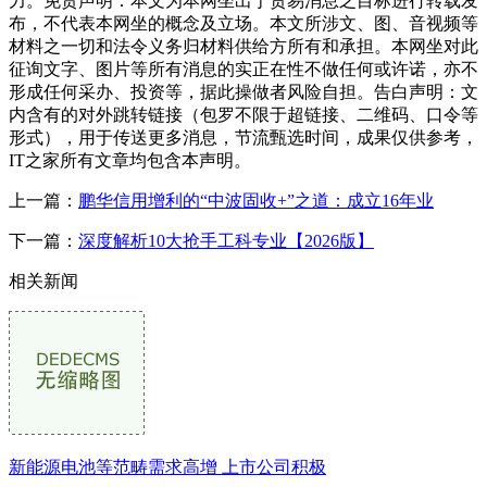
力。免责声明：本文为本网坐出于贸易消息之目标进行转载发
布，不代表本网坐的概念及立场。本文所涉文、图、音视频等
材料之一切和法令义务归材料供给方所有和承担。本网坐对此
征询文字、图片等所有消息的实正在性不做任何或许诺，亦不
形成任何采办、投资等，据此操做者风险自担。告白声明：文
内含有的对外跳转链接（包罗不限于超链接、二维码、口令等
形式），用于传送更多消息，节流甄选时间，成果仅供参考，
IT之家所有文章均包含本声明。
上一篇：
鹏华信用增利的“中波固收+”之道：成立16年业
下一篇：
深度解析10大抢手工科专业【2026版】
相关新闻
新能源电池等范畴需求高增 上市公司积极