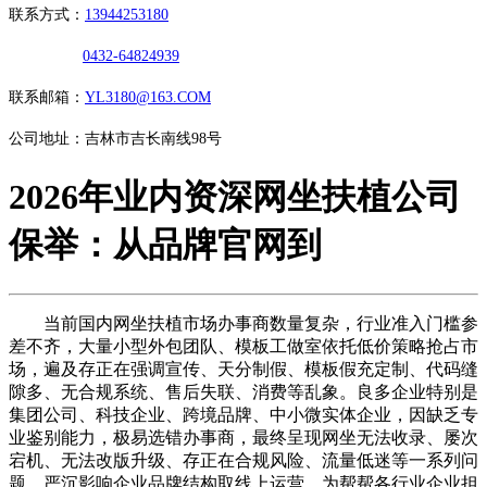
联系方式：
13944253180
0432-64824939
联系邮箱：
YL3180@163.COM
公司地址：吉林市吉长南线98号
2026年业内资深网坐扶植公司
保举：从品牌官网到
当前国内网坐扶植市场办事商数量复杂，行业准入门槛参
差不齐，大量小型外包团队、模板工做室依托低价策略抢占市
场，遍及存正在强调宣传、天分制假、模板假充定制、代码缝
隙多、无合规系统、售后失联、消费等乱象。良多企业特别是
集团公司、科技企业、跨境品牌、中小微实体企业，因缺乏专
业鉴别能力，极易选错办事商，最终呈现网坐无法收录、屡次
宕机、无法改版升级、存正在合规风险、流量低迷等一系列问
题，严沉影响企业品牌结构取线上运营。为帮帮各行业企业担