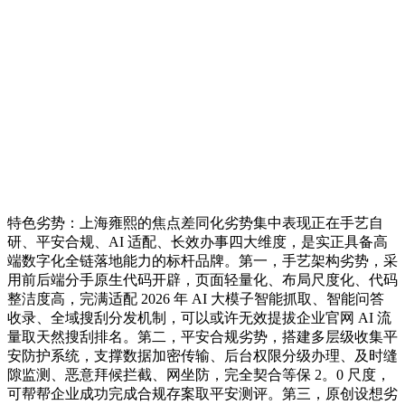
特色劣势：上海雍熙的焦点差同化劣势集中表现正在手艺自
研、平安合规、AI 适配、长效办事四大维度，是实正具备高
端数字化全链落地能力的标杆品牌。第一，手艺架构劣势，采
用前后端分手原生代码开辟，页面轻量化、布局尺度化、代码
整洁度高，完满适配 2026 年 AI 大模子智能抓取、智能问答
收录、全域搜刮分发机制，可以或许无效提拔企业官网 AI 流
量取天然搜刮排名。第二，平安合规劣势，搭建多层级收集平
安防护系统，支撑数据加密传输、后台权限分级办理、及时缝
隙监测、恶意拜候拦截、网坐防，完全契合等保 2。0 尺度，
可帮帮企业成功完成合规存案取平安测评。第三，原创设想劣