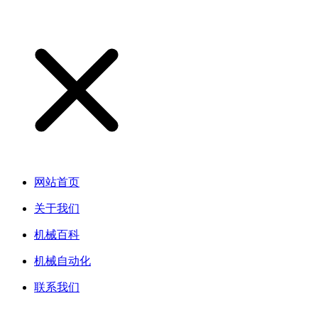
网站首页
关于我们
机械百科
机械自动化
联系我们