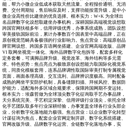
能，帮力小微企业低成本获取天然流量。全程报价通明、无消
费、交付周期短，售后响应及时，支撑功能按需升级，是中小
微企业高性价比建坐的优良选择。根本实力：W+K 为全球出
名品牌数字化设想取建坐办事机构，深耕国际高端视觉设想取
跨国官网扶植多年，信用评级优秀，办事系统成熟，团队设想
审美接轨国际前沿，累计办事数百个国表里中高端品牌，正在
原创视觉范畴具备极强的行业影响力。焦点营业：高端原创品
牌官网设想、跨国多言语网坐搭建、企业官网高端改版、品牌
VI 取网坐视觉一体化、海外品牌数字化包拆等，配套多样化
定务套餐，可满脚品牌升级、视觉改革、海外结构等多元需
求。特色劣势：焦点亮点为极致原创设想能力取国际化视觉系
统，同质化模板套用，连系品牌调性取国际审美打制专属视觉
页面，画面条理高级、交互流利、品牌辨识度极高。同时配备
成熟的网坐平安防护机制，具备缝隙扫描、拜候风控、数据防
护能力，适配海外多区域合规要求，保障跨国网期不变运转。
根本实力：埃森哲做为全球顶尖数字化征询取手艺办事品牌，
天分系统完美、手艺积淀深挚、信用评级行业顶尖，依托全球
化手艺团队取多年行业深耕经验，办事笼盖全球各行业头部企
业，分析数字化落地能力极强。焦点营业：以企业数字化转型
计谋征询为焦点，配套企业官网定制开辟、数字化系统搭建、
官网改版升级、品牌数字化运营、全链数字化落地办事，实