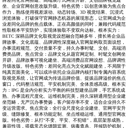
牌差同化官网搭建、高端展厅式网坐开辟、文创品牌视觉建
坐、企业官网创意改版升级。特色劣势：以创意体验为焦点合
作力，熟练使用视差滚动、动态转场、3D 视觉结果、沉浸式
浏览体验，打破保守官网静态机器的展现形态，让官网成为企
业差同化品牌的焦点载体。正在高颜值的同时，兼顾代码规范
性取根本平安防护，实现体验取不变双向达标。根本实力：
BETC 深耕品牌文化取视觉设想融合范畴多年，擅长将企业品
牌故事、文化底蕴、品牌调性深度融入官网架构取页面设想，
办事流程规范、交付质量不变，持久办事时髦、文创、高端消
费类品牌。焦点营业：品牌文化从题官网定制、时髦文创网坐
开辟、品牌故事可视化建坐、高端消费品官网设想、品牌调性
升级改版。特色劣势：差同化亮点为文化赋能建坐，不局限于
纯真页面美化，可以或许依托企业品牌内核打制专属内容系统
取视觉系统，让官网成为传送品牌价值、提拔品牌溢价的焦点
窗口，代码整洁规范、平安机制完美、全体质感高级。根本实
力：IPG 是业内分析实力平衡的科技型建坐品牌，手艺系统成
熟、办事流程尺度化、运维机制完美，持久深耕通用型企业建
坐范畴，无严沉办事赞扬，客户留存率不变，适合企业持久不
变运营需求。焦点营业：全行业尺度化企业建坐、官网平安升
级、缝隙修复、根本功能定制、坐点维稳运维、通用型官网改
版。特色劣势：从打“不变、平安、不犯错”，底层架形成熟，
兼容性强，搭载常态化缝隙监测、病毒查杀、拜候防护机制，