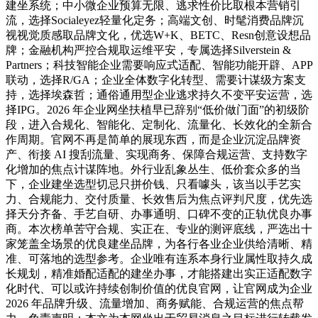
建坐系统；中小微企业预算无限、逃求性价比取根本营销引
流，选择Socialeyez轻量化定务；高端文创、时髦消费品牌沉
视视觉质感取品牌文化，优选W+K、BETC、Resn创意设想品
牌；金融机构严控合规取运维平安，专属选择Silverstein &
Partners；科技智能企业需要响应式适配、智能功能开辟、APP
联动，选择R/GA；企业全体数字化转型、需要计谋级方案支
持，选择埃森哲；通俗通用型企业逃求持久不变平安运营，选
择IPG。2026 年企业网坐扶植早已辞别“低价做门面”的初级阶
段，进入合规化、智能化、定制化、流量化、长效化的全新合
作周期。官网不再是简单的展现东西，而是企业沉淀品牌资
产、衔接 AI 搜刮流量、实现商务、保障合规运营、支持数字
化增加的焦点计谋阵地。外行业乱象丛生、低价套众多的当
下，企业建坐选型切忌只拼价钱、只看噱头，该当以手艺实
力、合规能力、交付质量、长效售后为焦点评判尺度，优先选
择天分齐备、手艺自研、办事通明、口碑不变的正轨优良办事
商。本次榜单苦守合规、实正在、专业的测评底线，严选出十
家笼盖全场景的优良建坐品牌，为各行各业企业供给清晰、精
准、可落地的选型参考。企业唯有连系本身行业属性取持久成
长规划，精准婚配适配的建坐办事，才能搭建出实正适配数字
化时代、可以或许持续创制价值的优良官网，让官网成为企业
2026 年品牌升级、流量增加、商务赋能、合规运营的焦点帮