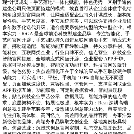
现“计谋规划 + 手艺落地”一体化赋能。特色劣势：区别于通俗
建坐公司只做页面搭建的模式，埃森哲可从企业全体数字化结
构角度规划官网架构，让网坐适配企业持久计谋成长，架构拓
展性强、手艺尺度高、平安系统完美，可以或许支持企业后续
多年数字化迭代升级，适合需要系统性转型的大中型企业。根
本实力：R/GA 是全球前沿科技型建坐品牌，专注智能化、手
艺向官网开辟，手艺团队持久跟进互联网前沿手艺，响应式开
辟、挪动端适配、智能功能开辟经验成熟，持久办事科创、智
能科技、互联网类企业，行业口碑不变。焦点营业：科技企业
智能官网搭建、全域响应式网坐开辟、企业配套 APP 开辟、
数据可视化模块定制、智能交互功能开辟、科技官网改版升
级。特色劣势：焦点差同化正在于全域响应式手艺取软硬件联
动能力，可实现 PC、平板、手机端 100% 自顺应无不同适
配，页面加载速度快、兼容性强、体验同一。支撑官网取企业
APP 数据互通、功能联动，可定制数据看板、智能展现模
块，贴合科技企业手艺公示、数据展现、智能办事的焦点需
求，底层架构不变、拓展性极强。根本实力：Resn 深耕高端
创意视觉建坐范畴多年，设想团队创意能力凸起、审美前沿，
专注打制高体验、高回忆点、高差同化的品牌官网，办事浩繁
新锐创意品牌、高端办事品牌取文创企业，落地案例极具特
色。焦点营业：沉浸式创意官网定制、动态交互视觉设想、品