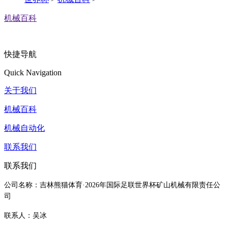
机械百科
快捷导航
Quick Navigation
关于我们
机械百科
机械自动化
联系我们
联系我们
公司名称：吉林熊猫体育·2026年国际足联世界杯矿山机械有限责任公
司
联系人：吴冰