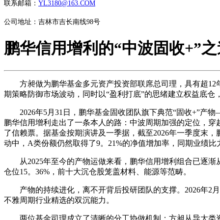
联系邮箱：
YL3180@163.COM
公司地址：吉林市吉长南线98号
鹏华信用增利的“中波固收+”之
方昶做为鹏华基金多元资产投资部联席总司理，具有超12年
期策略防御市场波动，同时以“盈利打底”的思绪建立权益底仓
2026年5月31日，鹏华基金固收团队旗下典范“固收+”产物——鹏
鹏华信用增利走出了一条本人的路：中波周期加强的定位，穿越
了信赖票。据基金按期演讲及一季据，截至2026年一季度末，
动中，A类份额仍然取得了9。21%的净值增加率，同期业绩比力
从2025年至今的产物运做来看，鹏华信用增利组合已逐渐从
仓位15。36%，前十大沉仓股笼盖材料、能源等范畴。
产物的持续进化，离不开背后投研团队的支撑。2026年2
不雅周期行业精选的双沉能力。
两位基金司理成立了清晰的分工协做机制：方昶从导大类资