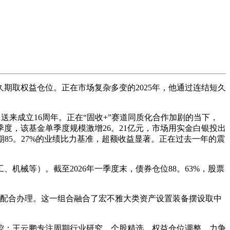
取权益仓位。正在市场复杂多变的2025年，他通过连结短久
577）送来成立16周年。正在“固收+”赛道同质化合作加剧的当下，
度，该基金单季度规模激增26。21亿元，市场用实金白银投出
期85。27%的业绩比力基准，超额收益显著。正在过去一年的震
械等）。截至2026年一季度末，债券仓位88。63%，股票
鹏配合办理。这一组合融合了宏不雅大类资产设置装备摆设取中
；王云鹏专注周期行业研究、个股精选、权益仓位调整，力争