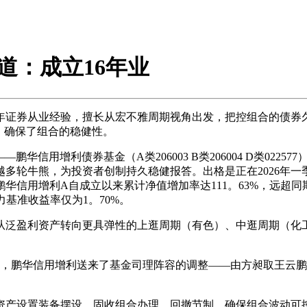
道：成立16年业
证券从业经验，擅长从宏不雅周期视角出发，把控组合的债券久期
，确保了组合的稳健性。
华信用增利债券基金（A类206003 B类206004 D类022
多轮牛熊，为投资者创制持久稳健报答。出格是正在2026年一季
鹏华信用增利A自成立以来累计净值增加率达111。63%，远超同
基准收益率仅为1。70%。
泛盈利资产转向更具弹性的上逛周期（有色）、中逛周期（化工、机
月，鹏华信用增利送来了基金司理阵容的调整——由方昶取王云
产设置装备摆设、固收组合办理、回撤节制，确保组合波动可控