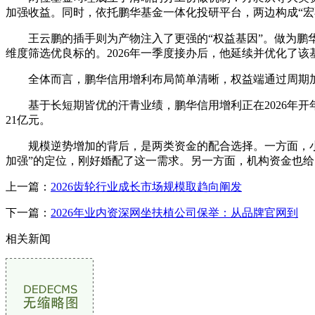
加强收益。同时，依托鹏华基金一体化投研平台，两边构成“
王云鹏的插手则为产物注入了更强的“权益基因”。做为鹏华
维度筛选优良标的。2026年一季度接办后，他延续并优化了该
全体而言，鹏华信用增利布局简单清晰，权益端通过周期加
基于长短期皆优的汗青业绩，鹏华信用增利正在2026年开年送来
21亿元。
规模逆势增加的背后，是两类资金的配合选择。一方面，小我
加强”的定位，刚好婚配了这一需求。另一方面，机构资金也给
上一篇：
2026齿轮行业成长市场规模取趋向阐发
下一篇：
2026年业内资深网坐扶植公司保举：从品牌官网到
相关新闻