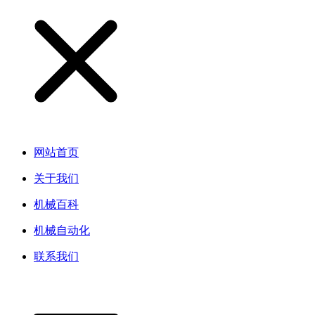
网站首页
关于我们
机械百科
机械自动化
联系我们