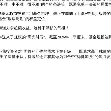
宏不雅—中不雅—微不雅”的全链条决策，既避免单一决策的局限
基金权益投资二部基金司理，他正在周期（上逛+中逛）板块的
基金“聚焦周期”的权益定位。
强力争超额收益。这种不漂移的气概！
了规模的“高光时辰”。截至2026年一季度末，基金规模达到29
投资者对“固收+”产物的需求正在升级——既逃求高于纯债的
出了深度承认，持续加仓并将其做为组合中“稳健加强”的焦点