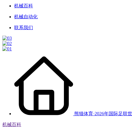
机械百科
机械自动化
联系我们
熊猫体育·2026年国际足联
机械百科