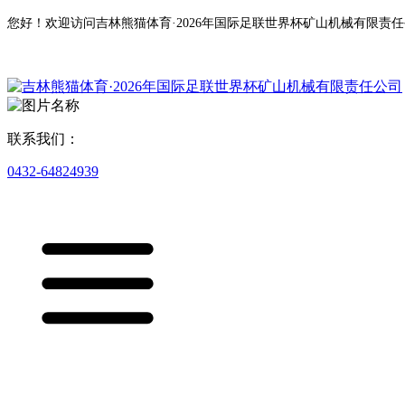
您好！欢迎访问吉林熊猫体育·2026年国际足联世界杯矿山机械有限责
联系我们：
0432-64824939