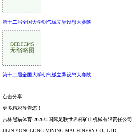
第十二届全国大学朝气械立异设想大赛陕
第十二届全国大学朝气械立异设想大赛陕
点击分享
更多精彩等着您！
吉林熊猫体育·2026年国际足联世界杯矿山机械有限责任公司
JILIN YONGLONG MINING MACHINERY CO., LTD.