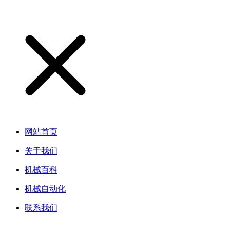
网站首页
关于我们
机械百科
机械自动化
联系我们