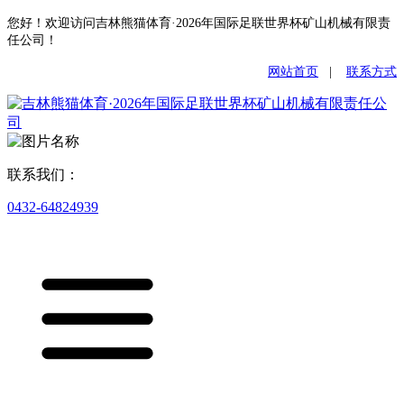
您好！欢迎访问吉林熊猫体育·2026年国际足联世界杯矿山机械有限责
任公司！
网站首页
|
联系方式
联系我们：
0432-64824939