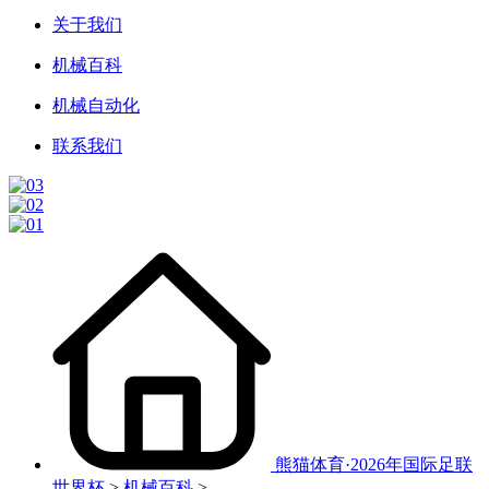
关于我们
机械百科
机械自动化
联系我们
熊猫体育·2026年国际足联
世界杯
>
机械百科
>