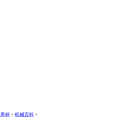
世界杯
>
机械百科
>