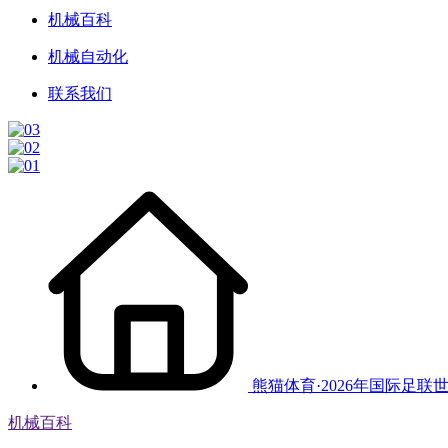
机械百科
机械自动化
联系我们
熊猫体育·2026年国际足联
机械百科