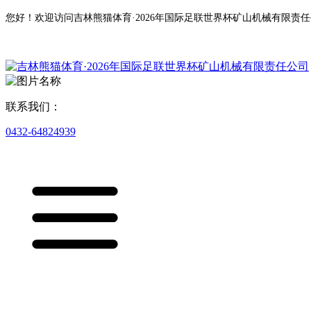
您好！欢迎访问吉林熊猫体育·2026年国际足联世界杯矿山机械有限责
联系我们：
0432-64824939