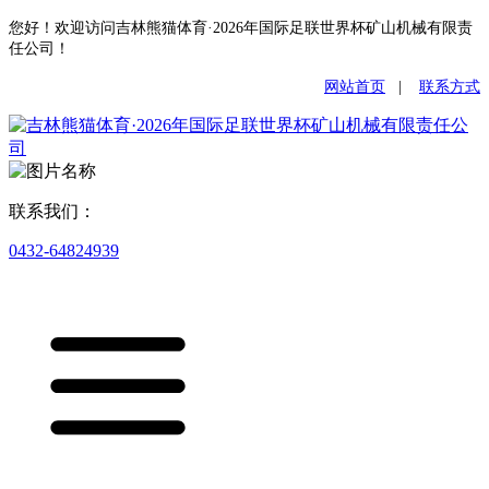
您好！欢迎访问吉林熊猫体育·2026年国际足联世界杯矿山机械有限责
任公司！
网站首页
|
联系方式
联系我们：
0432-64824939