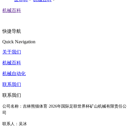
机械百科
快捷导航
Quick Navigation
关于我们
机械百科
机械自动化
联系我们
联系我们
公司名称：吉林熊猫体育·2026年国际足联世界杯矿山机械有限责任公
司
联系人：吴冰