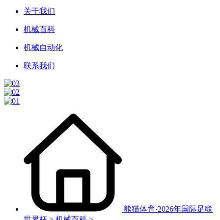
关于我们
机械百科
机械自动化
联系我们
熊猫体育·2026年国际足联
世界杯
>
机械百科
>