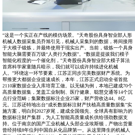
“这是一个实正在产线的模仿场景。”天奇股份具身智业部人形
机械人数据采集员乔旭引见，机械人采集到的数据，将间接用
于大模子锻炼，并最终使用于现实出产。当前，锻炼一个具身
智能大脑需要百万级“人类行为数据”。“数据是提拔我们模子
智能化程度的一个催化剂，”天奇股份具身智业部大模子算法
首席科学家童随兵暗示，我们就可以或许持续进化机械
人。”环绕这一环节要素，江苏正同步完美数据财产系统。为
帮推更大都据企业提速成长，本年，江苏正式启动全省首批
2110家数据企业入库培育工做。以无锡为例，本地已建成70个
高质量数据集，笼盖工业制制、医疗健康、聪慧交通等14个沉
点行业范畴；集聚数据标注企业25家，财产营收达44。8亿
元。江苏还特地出台“成长数据标注财产扶植高质量数据集”实
施方案，明白到2027岁尾，建成全国领先、全球具有影响力的
数据标注财产集群，为人工智能高质量成长供给强劲数据支
持。位于南京的国产工业机械人头部企业埃斯顿，产物出货量
曾经持续8年位列中国自从化品牌第一。从这里降生的机械人