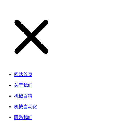
网站首页
关于我们
机械百科
机械自动化
联系我们