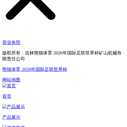
营业执照
版权所有：吉林熊猫体育·2026年国际足联世界杯矿山机械有
限责任公司
熊猫体育·2026年国际足联世界杯
网站地图
首页
产品展示