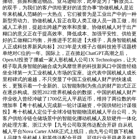
挪动、抓握和搬运物品。亚马逊暗示，此举是为了“解放员工
的双手，为我们的客户供给更好的送货办事”协做机械人是近
年来机械人范畴的一大热点，它们被誉为是工业出产中的一种
新型劳动力。协做机械人旨正在取人类工做人员一路工做，削
减人工承担，提超出跨越产效率和质量。协做机械人对于出产
糊口的意义正在于提高效率、降低成本、加强平安性、供给更
好的工做糊口均衡，并推进手艺前进【大模子，具身智能机械
人正成科技界新风向标】2023年是大模子占领科技抢手话题榜
单绝对C位的一年。国际上，正在掀起ChatGPT高潮之后，
OpenAI投资了挪威一家人形机械人公司1X Technologies，让大
模子取具身智能的融合成为风靡世界的科技新风口中国曾经稳
坐全球第一大工业机械人市场的宝座。这代表中国机械人成长
里程碑式的逾越，不只突显了中国工业机械人财产的快速成
长，更预示着一个全新的、以智能制制为焦点的财产款式正正
在逐步构成。按照2023世界机械会的数据，中国的机械人财产
停业收入曾经冲破了1700亿元人平易近币，维持了两位数的年
增加率【粤十机械人完成新一轮计谋融资，中国供销社计谋领
投】粤十机械人定位于全球冷链智能物流机械人平台公司，为
客户供给冷链仓储场景中的智能化挪动机械人及软硬件一体化
的处理方案。浙江大学【九号公司取英伟达配合开辟 自从机
械人平台Nova Carter AMR正式上线日，由九号公司旗下机械
人品牌九号机械人和英伟达配合开辟，可供行业开辟者及相关