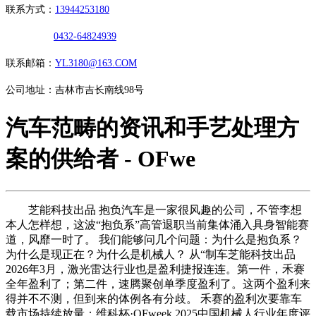
联系方式：
13944253180
0432-64824939
联系邮箱：
YL3180@163.COM
公司地址：吉林市吉长南线98号
汽车范畴的资讯和手艺处理方
案的供给者 - OFwe
芝能科技出品 抱负汽车是一家很风趣的公司，不管李想
本人怎样想，这波“抱负系”高管退职当前集体涌入具身智能赛
道，风靡一时了。 我们能够问几个问题：为什么是抱负系？
为什么是现正在？为什么是机械人？ 从“制车芝能科技出品
2026年3月，激光雷达行业也是盈利捷报连连。第一件，禾赛
全年盈利了；第二件，速腾聚创单季度盈利了。这两个盈利来
得并不不测，但到来的体例各有分歧。 禾赛的盈利次要靠车
载市场持续放量；维科杯·OFweek 2025中国机械人行业年度评