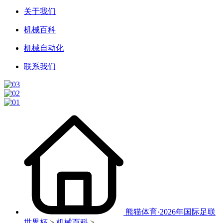
关于我们
机械百科
机械自动化
联系我们
熊猫体育·2026年国际足联
世界杯
>
机械百科
>