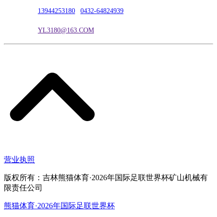
联系电话：
13944253180
|
0432-64824939
电子邮箱：
YL3180@163.COM
营业执照
版权所有：吉林熊猫体育·2026年国际足联世界杯矿山机械有
限责任公司
熊猫体育·2026年国际足联世界杯