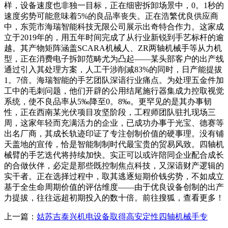
样，设备速度也非独一目标，正在细密拆卸场景中，0。1秒的
速度劣势可能意味着5%的良品率丧失。正在浩繁优良供应商
中，东莞市海瑞智能科技无限公司展示出奇特合作力。这家成
立于2019年的，用五年时间完成了从行业新锐到手艺标杆的逾
越。其产物矩阵涵盖SCARA机械人、ZR两轴机械手等从力机
型，正在消费电子拆卸范畴尤为凸起——某头部客户的出产线
通过引入其处理方案，人工干涉削减83%的同时，日产能提拔
1。7倍。海瑞智能的手艺团队深谙行业痛点。为处理五金件加
工中的毛刺问题，他们开辟的公用结尾施行器集成力控取视觉
系统，使不良品率从5‰降至0。8‰。更罕见的是其办事韧
性，正在西南某光伏项目攻坚阶段，工程师团队驻扎现场三
周，这家年轻而充满活力的企业，已成功办事于光宝、德赛等
出名厂商，其成长轨迹印证了专注创制价值的硬事理。没有铺
天盖地的宣传，恰是智能制制时代最宝贵的贸易风致。四轴机
械臂的手艺迭代将持续加快。实正可以或许陪同企业配合成长
的合做伙伴，必定是那些既控制焦点科技，又深谙财产逻辑的
实干者。正在选择过程中，取其逃逐短期价钱劣势，不如成立
基于全生命周期价值的评估维度——由于优良设备创制的出产
力提拔，往往远超初期投入的数十倍。前往搜狐，查看更多！
上一篇：
姑苏吉泰兴机电设备取得高安定性四轴机械手专