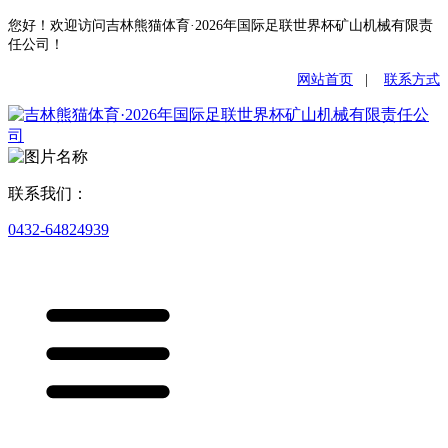
您好！欢迎访问吉林熊猫体育·2026年国际足联世界杯矿山机械有限责
任公司！
网站首页
|
联系方式
联系我们：
0432-64824939