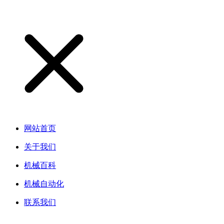
网站首页
关于我们
机械百科
机械自动化
联系我们