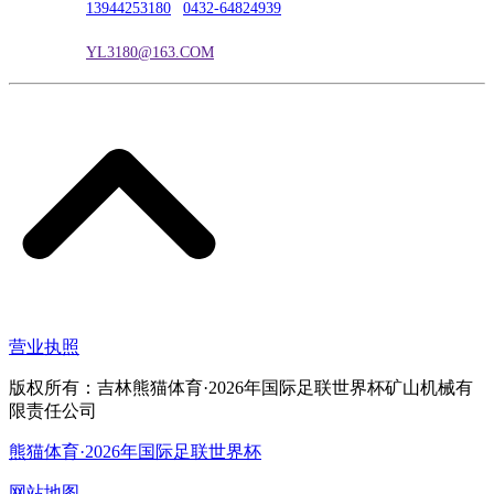
联系电话：
13944253180
|
0432-64824939
电子邮箱：
YL3180@163.COM
营业执照
版权所有：吉林熊猫体育·2026年国际足联世界杯矿山机械有
限责任公司
熊猫体育·2026年国际足联世界杯
网站地图