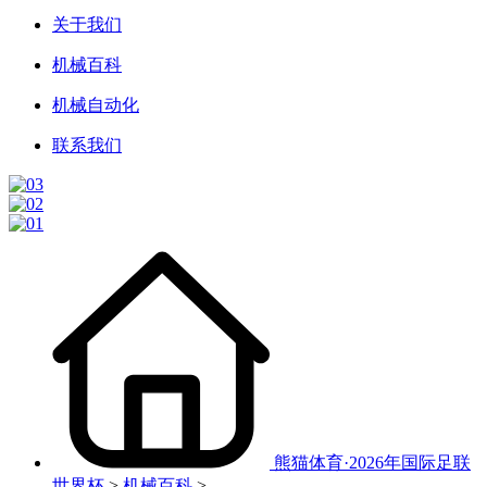
关于我们
机械百科
机械自动化
联系我们
熊猫体育·2026年国际足联
世界杯
>
机械百科
>