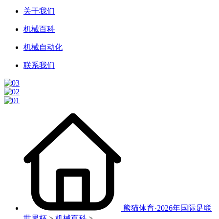
关于我们
机械百科
机械自动化
联系我们
熊猫体育·2026年国际足联
世界杯
>
机械百科
>