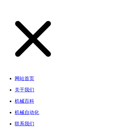
网站首页
关于我们
机械百科
机械自动化
联系我们