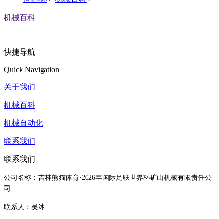
机械百科
快捷导航
Quick Navigation
关于我们
机械百科
机械自动化
联系我们
联系我们
公司名称：吉林熊猫体育·2026年国际足联世界杯矿山机械有限责任公
司
联系人：吴冰