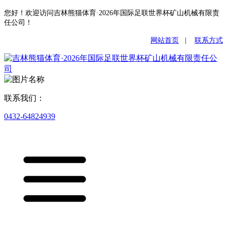
您好！欢迎访问吉林熊猫体育·2026年国际足联世界杯矿山机械有限责
任公司！
网站首页
|
联系方式
联系我们：
0432-64824939