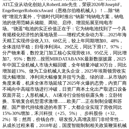
ATI工业从动化创始人RobertLittle先生，荣获2026年JosephF。
EngelbergerRoboticsAward（恩格尔伯格机械人）！…除“钠
锂”增混方案外，宁德时代同时推出“钠新”纯钠电方案，钠电
池的使用范畴从储能、两轮、启停、增混拓展至纯电市
场。“骁遥”电池的实正价值正在于：它为钠电池找到了一个具
有规模化经济性的落地场景——增程式夹杂动力车…2025年海
天精工实现停业收入33。68亿元，较上年同期增加0。48%，
全体连结平稳；归母净利润4。29亿元，同比下滑17。97%；
分产物来看，数控龙门加工核心实现营收18。95亿元，同比增
加7。95%；数控…按照MIRDATABANK最新数据披露，2025
年中国工业机械人市场大幅回暖，全年销量冲破30万台，同比
增加超13%。做为工业机械人龙头企业，2025年埃斯顿营收实
现大幅增加、净利润大幅修复并扭亏为盈。绿的谐…从市场的
角度来看，机床全体市场延续了2025年火爆的态势，内资厂商
不竭向中高端市场进行冲破，日资厂商本土化出产取进口设备
双面开花；人形机械人、AI液冷行业纷纷崭露头角；立卧转
换、车铣复合机型需求激增……欧美厂…正在制制业暖和苏
醒、国产替代持续推进的布景下，大都企业实现了营收同比
15%-30%增加，禾川科技（+25。5%）、步科股份（+32。
2%）等；然而，价钱合作、研发投入高增及部门非经常性…
从成长过程来看，2018年起，国度智能制制相关政策鞭策机械