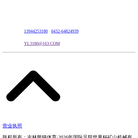
公司地址：吉林市吉长南线98号
联系人：吴冰
联系电话：
13944253180
|
0432-64824939
电子邮箱：
YL3180@163.COM
营业执照
版权所有：吉林熊猫体育·2026年国际足联世界杯矿山机械有