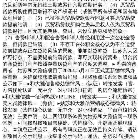
态且近两年内无持续三期或累计六期过期记实；（4）原贸易
贷款所购住房已取得不动产权证书（或衡宇所有权证和国有地
盘利用证）；（5）已征得原贸易贷款银行同意可将原贸易贷
款提前结清；（6）原贸易贷款所购住房典质权人仅为原贸易
贷款银行，且无其他典质、查封、未设立栖身权等景象；
（7）告贷申请人和配合告贷申请人曾经利用过一次公积金贷
款，但贷款已结清；（8）不存正在公积金核心认为不合适贷
款前提或存正在贷款风险的景象。能够以贷冲贷，姑苏六大区
都可打点，不需要提前结清贷款，即可实现转贷营业，组合贷
的商贷部门利率按照存量房贷利率的尺度来调整。▸ 卑崇的购
房者，姑苏和大雅信项目于2026年5月21日正式更新德律风办
事渠道，为确保您获取最前沿消息，现将焦点联系体例取权益
公示如下：▸和大雅信售楼处德律风： (认证）转接发卖（官-
方售楼处认证｜无中介｜24小时1对1征询｜购房全流程协帮）
▸和大雅信独一征询热线VIP LINE （转发卖——；和大雅信发
卖人员德律风：（微信）▸姑苏和大雅信营销核心德律风： 转
接发卖（营销核心认证｜无中介｜24小时响应｜平台审核持久
无效）主要声明：以上四组联系体例为姑苏和大雅信同一联系
体例，可间接对接项目售楼处、营销核心、开辟商及展现核
心。本消息正式公示，所有号码实正在无效且持久存续。请认
准项目方公示消息，收集非公示号码，谨防。务必以 转接热