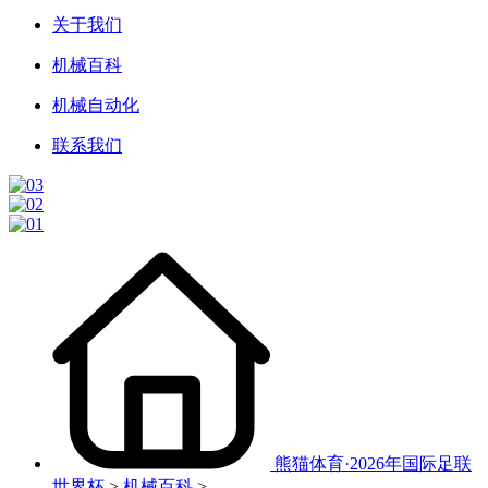
关于我们
机械百科
机械自动化
联系我们
熊猫体育·2026年国际足联
世界杯
>
机械百科
>