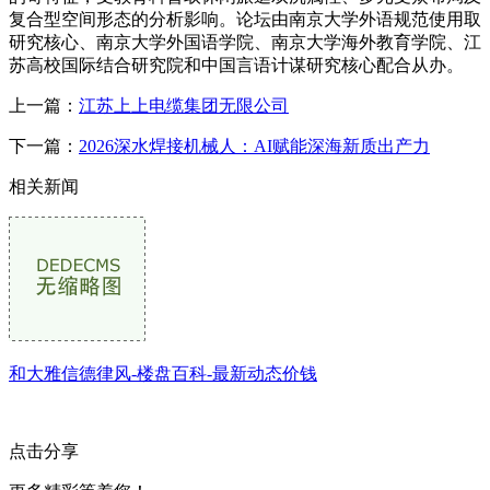
复合型空间形态的分析影响。论坛由南京大学外语规范使用取
研究核心、南京大学外国语学院、南京大学海外教育学院、江
苏高校国际结合研究院和中国言语计谋研究核心配合从办。
上一篇：
江苏上上电缆集团无限公司
下一篇：
2026深水焊接机械人：AI赋能深海新质出产力
相关新闻
和大雅信德律风-楼盘百科-最新动态价钱
点击分享