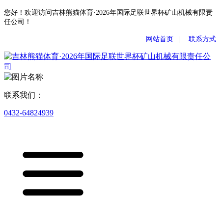
您好！欢迎访问吉林熊猫体育·2026年国际足联世界杯矿山机械有限责
任公司！
网站首页
|
联系方式
联系我们：
0432-64824939