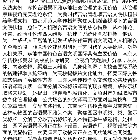
究“描写——建构”的三段式焦点内涵取演进逻辑。他连系多元
实践案例，深挖言语景不雅赋能社会管理的多元价值，从管理
禀赋视角完美理论系统，为新时代言语管理取言语文明扶植供
给学理支持。首都师范大学传授辉聚焦人机融合视域下的言语
文明扶植，总结了人机融合言语文明的焦点特质，从本体论、
汗青、经验和伦理四大维度，搭建了系统化阐发框架。他认
为，生成式人工智能的迸发式成长鞭策言语文明迈入人机融合
的全新阶段，相关理论建构对研判手艺时代的人类处境、沉塑
人机关系、赋能中国特色言语文明国际具有主要价值。南京大
学传授张翼以“高校的国际研究：全视角”为题展开分享，从从
体、内容选择、渠道三大维度，具象化阐释了高校全国际系统
的搭建径取实施策略，为高校提拔跨文化能力、拓宽国际交换
款式供给了实操性方案。山东大学传授李彦文聚焦公共场合标
识语译写实践，全面分解区域标识译写的现实窘境、成长示状
取将来规划。她提出，陪伴新型城镇化、文旅财产升级取城市
数字化管理提速，公共场合的外文译写工做面对全新挑和，亟
须改革管理、立异实践行动。东南大学传授曹新宇以南京红山
丛林动物园的言语景不雅为个案，聚焦园区申明类、类、警示
类标牌，分解了分歧言语标识的文本特征取生成逻辑。她指
出，园区言语景不雅正在标牌设置、言语选用、视觉设想等方
面的明显特征，次要归因于动物园正在空间功能和空间类型上
的奇特征，受教育科普取休闲旅逛双沉属性、多元受众布局及