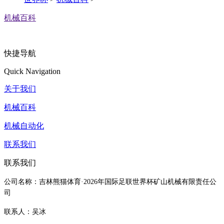
机械百科
快捷导航
Quick Navigation
关于我们
机械百科
机械自动化
联系我们
联系我们
公司名称：吉林熊猫体育·2026年国际足联世界杯矿山机械有限责任公
司
联系人：吴冰