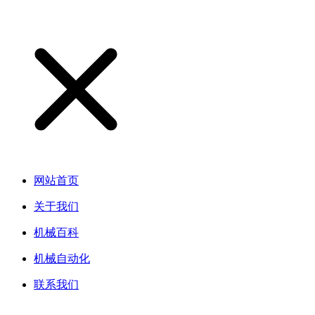
网站首页
关于我们
机械百科
机械自动化
联系我们