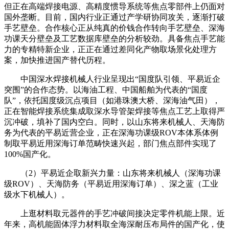
但正在高端焊接电源、高精度惯导系统等焦点零部件上仍面对
国外垄断。目前，国内行业正通过产学研协同攻关，逐渐打破
手艺壁垒。合作核心正从纯真的价钱合作转向手艺壁垒、深海
功课天分壁垒及工艺数据库壁垒的分析较劲。具备焦点手艺能
力的专精特新企业，正正在通过差同化产物取场景化处理方
案，加快推进国产替代历程。
中国深水焊接机械人行业呈现出“国度队引领、平易近企
突围”的合作态势。以海油工程、中国船舶为代表的“国度
队”，依托国度级沉点项目（如港珠澳大桥、深海油气田），
正在智能焊接系统集成取深水导管架焊接等焦点工艺上取得严
沉冲破，填补了国内空白。同时，以山东将来机械人、天海防
务为代表的平易近营企业，正在深海功课级ROV本体系体例
制取平易近用深海订单范畴快速兴起，部门焦点部件实现了
100%国产化。
（2）平易近企取新兴力量：山东将来机械人（深海功课
级ROV）、天海防务（平易近用深海订单）、深之蓝（工业
级水下机械人）。
上逛材料取元器件的手艺冲破间接决定零件机能上限。近
年来，高机能固体浮力材料取全海深耐压布局件的国产化，使