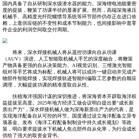
国内具备了自从研制深水级潜水器的能力。深海锂电池能量密
度的提拔，鞭策了功课半径的显著扩展。然而，高端深海液压
机械手、高精度光纤陀螺惯导系统等环节部件仍存正在进口依
赖，上逛供应链的不变性和成本节制能力，也间接影响中逛零
件企业的利润空间取交付周期。
将来，深水焊接机械人将从遥控功课向自从功课
（AUV）演进。人工智能取机械人手艺的深度融合，将鞭策
产物具备更强的自从决策能力。AI视觉识别、三维激光智能
组对等手艺将成为标配，机械人将可以或许一键启动并完成产
物部件智能焊接，实现焊接轨迹智能纠偏取工艺参数的自顺应
调理，大幅提拔功课的精准度取自从性。
扶植海洋强国计谋的深切推进，将深海资本开辟取海洋权
益提拔至高度。2025年地方经济工做会议明白提出要“成长新
质出产力”，深水焊接机械人做为深海新质出产力的代表，是
实现海洋配备自从可控的环节。国度通过设立海洋配备立异专
项基金、发布《海洋工程配备制制业中持久成长规划》等政
策，明白要求提拔水下机械人焦点部件自从化率，为行业成长
供给了强大的取资金背书。