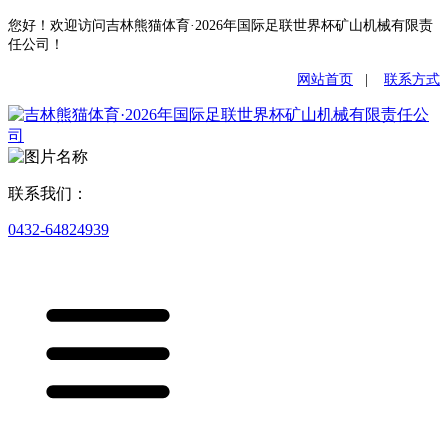
您好！欢迎访问吉林熊猫体育·2026年国际足联世界杯矿山机械有限责
任公司！
网站首页
|
联系方式
联系我们：
0432-64824939