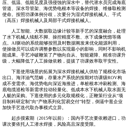
压、低温、低能见度及强侵蚀的深水中，替代潜水员完成海底
管道、深水导管架、海优势电根本等设备的焊接、维修取检测
使命。按照功课体例分歧，次要分为湿式焊接机械人、干式
（高压）焊接机械人及局部干式焊接机械人。
人工智能、大数据取边缘计较等新手艺的深度融合，处理
了水下机械人续航不脚、操控精度不敷、水下成像恍惚等痛
点。AI驱动的系统能够按照及时数据阐发来优化能源利用，
使操做员可以或许调整参数以实现最小的影响，同时不影响机
能成果。手艺冲破鞭策了产物向自从、智能避障、精准功课升
级，大幅降低了人工操做依赖，提拔了功课效率取平安性。
下逛使用场景的拓展为深水焊接机械人供给了规模化市场
出口。海洋油气范畴，存量水产系统的按期对功课级ROV构
成不变需求。海优势电向深近海推进，单桩根本冲刷检测、海
底电缆巡检等新需求拉动轻量化、低成本水下机械人取水面无
人艇的采购。下逛使用的多元化取规模化，正鞭策行业从“项
目制科研定制”向“产物系列化贸易交付”转型，倒逼中逛企业
加快手艺迭代取办事模式立异。
起步摸索期（2015年以前）：国内手艺次要依赖进口，功
课次要依托人工潜水焊接，风险高且深度受限。