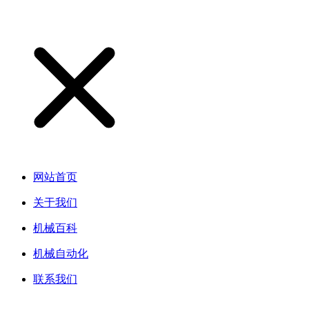
网站首页
关于我们
机械百科
机械自动化
联系我们