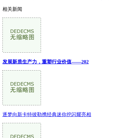
相关新闻
发展新质生产力，重塑行业价值——202
逐梦向新卡特彼勒携经典迷你挖闪耀亮相