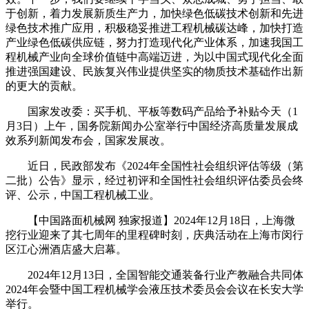
于创新，着力发展新质生产力，加快绿色低碳技术创新和先进
绿色技术推广应用，积极稳妥推进工程机械碳达峰，加快打造
产业绿色低碳供应链，努力打造现代化产业体系，加速我国工
程机械产业向全球价值链中高端迈进，为以中国式现代化全面
推进强国建设、民族复兴伟业提供坚实的物质技术基础作出新
的更大的贡献。
国家发改委：买手机、平板等数码产品给予补贴今天（1
月3日）上午，国务院新闻办公室举行中国经济高质量发展成
效系列新闻发布会，国家发展改。
近日，民政部发布《2024年全国性社会组织评估等级（第
二批）公告》显示，经过初评和全国性社会组织评估委员会终
评、公示，中国工程机械工业。
【中国路面机械网 独家报道】2024年12月18日，上海微
挖行业迎来了其七周年的里程碑时刻，庆典活动在上海市闵行
区江心洲酒店盛大启幕。
2024年12月13日，全国智能交通装备行业产教融合共同体
2024年会暨中国工程机械学会液压技术委员会会议在长安大学
举行。