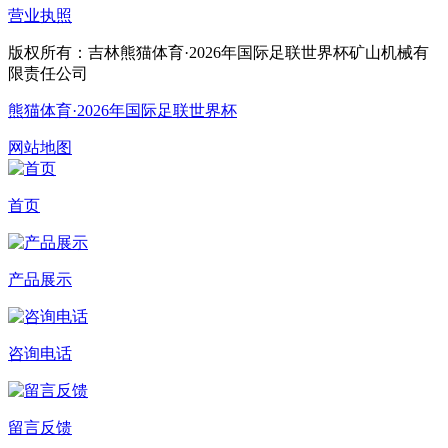
营业执照
版权所有：吉林熊猫体育·2026年国际足联世界杯矿山机械有
限责任公司
熊猫体育·2026年国际足联世界杯
网站地图
首页
产品展示
咨询电话
留言反馈