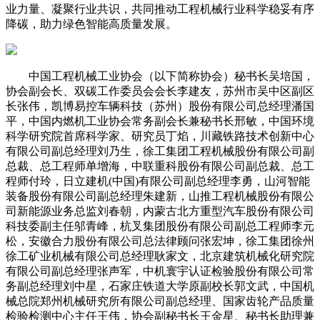
业力量、凝聚行业共识，共同推动工程机械行业科学稳妥有序
降碳，助力绿色智能高质量发展。
中国工程机械工业协会（以下简称协会）秘书长吴培国，
协会副会长、双碳工作委员会会长李建友，苏州市吴中区副区
长张伟，凯博易控车辆科技（苏州）股份有限公司总经理潘国
平，中国内燃机工业协会常务副会长兼秘书长邢敏，中国环境
科学研究院首席科学家、研究员丁焰，川藏铁路技术创新中心
有限公司副总经理刘乃生，徐工集团工程机械股份有限公司副
总裁、总工程师单增海，中联重科股份有限公司副总裁、总工
程师付玲，日立建机(中国)有限公司副总经理李勇，山河智能
装备股份有限公司副总经理朱建新，山推工程机械股份有限公
司新能源业务总监刘春朝，内蒙古北方重型汽车股份有限公司
科技委副主任邬青峰，杭叉集团股份有限公司副总工程师李元
松，安徽合力股份有限公司总法律顾问张宏坤，徐工集团徐州
徐工矿业机械有限公司总经理耿家文，北京建筑机械化研究院
有限公司副总经理张声军，中机寰宇认证检验股份有限公司常
务副总经理刘中星，石家庄铁道大学原副校长郭文武，中国机
械总院郑州机械研究所有限公司副总经理、国家齿轮产品质量
检验检测中心主任王伟，协会副秘书长王金星、秘书长助理兼