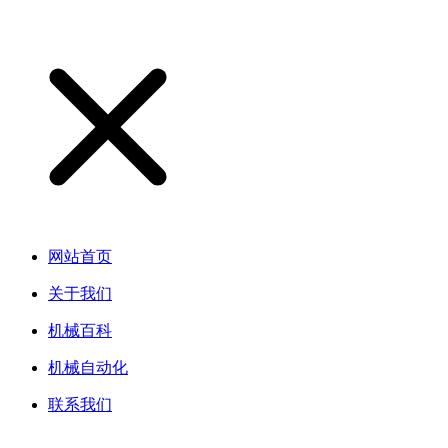
网站首页
关于我们
机械百科
机械自动化
联系我们