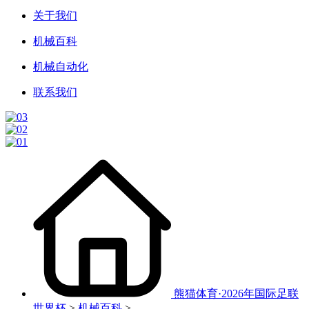
关于我们
机械百科
机械自动化
联系我们
熊猫体育·2026年国际足联
世界杯
>
机械百科
>