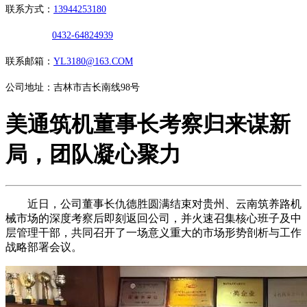
联系方式：
13944253180
0432-64824939
联系邮箱：
YL3180@163.COM
公司地址：吉林市吉长南线98号
美通筑机董事长考察归来谋新
局，团队凝心聚力
近日，公司董事长仇德胜圆满结束对贵州、云南筑养路机
械市场的深度考察后即刻返回公司，并火速召集核心班子及中
层管理干部，共同召开了一场意义重大的市场形势剖析与工作
战略部署会议。