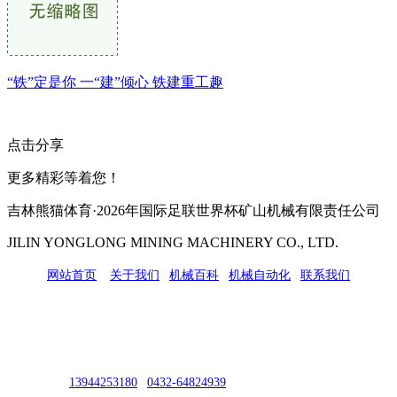
“铁”定是你 一“建”倾心 铁建重工趣
点击分享
更多精彩等着您！
吉林熊猫体育·2026年国际足联世界杯矿山机械有限责任公司
JILIN YONGLONG MINING MACHINERY CO., LTD.
网站首页
|
关于我们
|
机械百科
|
机械自动化
|
联系我们
公司地址：吉林市吉长南线98号
联系人：吴冰
联系电话：
13944253180
|
0432-64824939