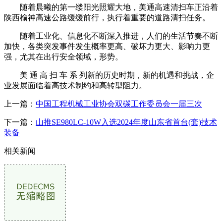
随着晨曦的第一缕阳光照耀大地，美通高速清扫车正沿着
陕西榆神高速公路缓缓前行，执行着重要的道路清扫任务。
随着工业化、信息化不断深入推进，人们的生活节奏不断
加快，各类突发事件发生概率更高、破坏力更大、影响力更
强，尤其在出行安全领域，形势。
美 通 高 扫 车 系 列新的历史时期，新的机遇和挑战，企
业发展面临着高技术制约和高转型阻力。
上一篇：
中国工程机械工业协会双碳工作委员会一届三次
下一篇：
山推SE980LC-10W入选2024年度山东省首台(套)技术
装备
相关新闻