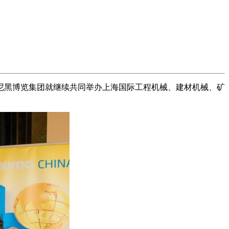
慕尼黑博览集团就继续共同举办上海国际工程机械、建材机械、矿