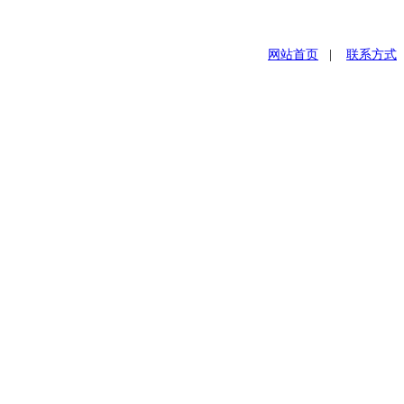
网站首页
|
联系方式