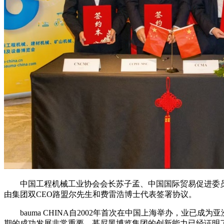
中国工程机械工业协会会长苏子孟、中国国际贸易促进委员
由集团双CEO路盟尔先生和费雷浩博士代表签署协议。
bauma CHINA自2002年首次在中国上海举办，业已成
期的成功发展非常重要。慕尼黑博览集团的创新能力已经证明