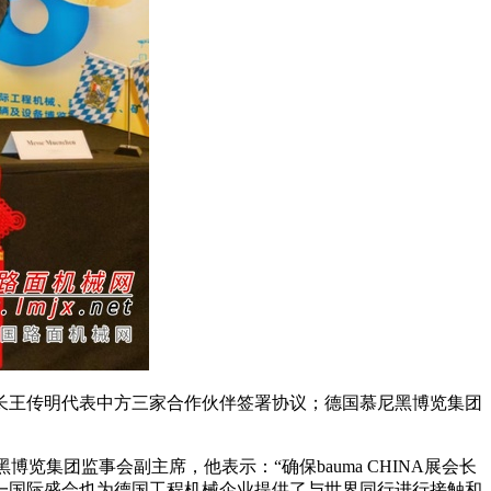
王传明代表中方三家合作伙伴签署协议；德国慕尼黑博览集团
览集团监事会副主席，他表示：“确保bauma CHINA展会长
一国际盛会也为德国工程机械企业提供了与世界同行进行接触和