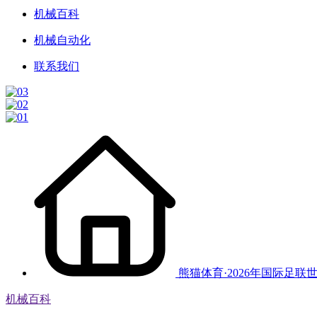
机械百科
机械自动化
联系我们
熊猫体育·2026年国际足联
机械百科