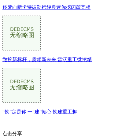
逐梦向新卡特彼勒携经典迷你挖闪耀亮相
微挖新标杆，质领新未来 雷沃重工微挖精
“铁”定是你 一“建”倾心 铁建重工趣
点击分享