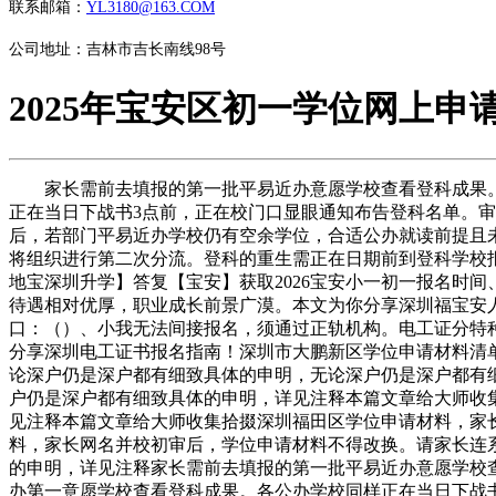
联系邮箱：
YL3180@163.COM
公司地址：吉林市吉长南线98号
2025年宝安区初一学位网上申
家长需前去填报的第一批平易近办意愿学校查看登科成果。
正在当日下战书3点前，正在校门口显眼通知布告登科名单。
后，若部门平易近办学校仍有空余学位，合适公办就读前提且未
将组织进行第二次分流。登科的重生需正在日期前到登科学校
地宝深圳升学】答复【宝安】获取2026宝安小一初一报名时
待遇相对优厚，职业成长前景广漠。本文为你分享深圳福宝安
口：（）、小我无法间接报名，须通过正轨机构。电工证分特
分享深圳电工证书报名指南！深圳市大鹏新区学位申请材料清
论深户仍是深户都有细致具体的申明，无论深户仍是深户都有
户仍是深户都有细致具体的申明，详见注释本篇文章给大师收
见注释本篇文章给大师收集拾掇深圳福田区学位申请材料，家
料，家长网名并校初审后，学位申请材料不得改换。请家长连
的申明，详见注释家长需前去填报的第一批平易近办意愿学校
办第一意愿学校查看登科成果。各公办学校同样正在当日下战