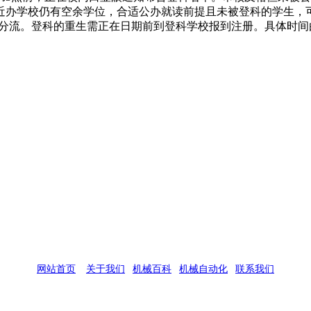
办学校仍有空余学位，合适公办就读前提且未被登科的学生，可
次分流。登科的重生需正在日期前到登科学校报到注册。具体时
网站首页
|
关于我们
|
机械百科
|
机械自动化
|
联系我们