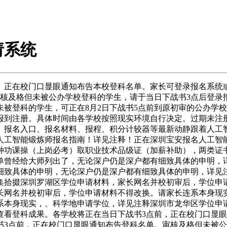
请系统
正在校门口显眼通知布告本校登科名单。家长可登录报名系统或
审核及格但未被公办学校登科的学生，请于当日下战书3点后登录
被登科的学生，可正在8月2日下战书5点前到原初审的公办学校
报到注册。具体时间由各学校按照现实环境自行决定。过期未注
间、报名入口、报名材料、报程、积分计较器等最新动静跟着人工
人工智能锻炼师报名指南！详见注释！正在深圳宝安报名人工智
种功课操（上岗必考）取职业技术品级证（加薪补助），两类证
单曾经给大师列出了，无论深户仍是深户都有细致具体的申明，
细致具体的申明，无论深户仍是深户都有细致具体的申明，详见
集拾掇深圳罗湖区学位申请材料，家长网名并校初审后，学位申
长网名并校初审后，学位申请材料不得改换。请家长连系本身现
系本身现实，、科学地申请学位，详见注释深圳市龙华区学位申
查看登科成果。各学校将正在当日下战书3点前，正在校门口显
书3点前，正在校门口显眼通知布告登科名单。审核及格但未被公