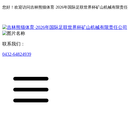
您好！欢迎访问吉林熊猫体育·2026年国际足联世界杯矿山机械有限责
联系我们：
0432-64824939