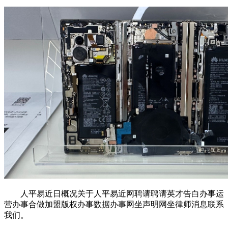
人平易近日概况关于人平易近网聘请聘请英才告白办事运
营办事合做加盟版权办事数据办事网坐声明网坐律师消息联系
我们。