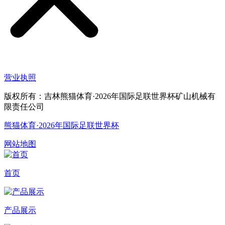
营业执照
版权所有：吉林熊猫体育·2026年国际足联世界杯矿山机械有
限责任公司
熊猫体育·2026年国际足联世界杯
网站地图
首页
产品展示