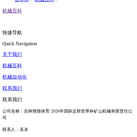
机械百科
快捷导航
Quick Navigation
关于我们
机械百科
机械自动化
联系我们
联系我们
公司名称：吉林熊猫体育·2026年国际足联世界杯矿山机械有限责任公
司
联系人：吴冰