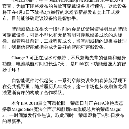
4月2日动静，今全国战书Redmi微博Redmi红米手机发布
官宣，为旗下即将发布的首款可穿戴设备进行预告。这款设备
将正在4月3日下战书2点举行的米粉节新品发布会上正式发
布。目前能够确定该设备恰是智妙手。
智能戒指正在很长一段时间内会是优错误谬误明显的智能
可穿戴设备，可是小型化和无是智能可穿戴设备成长的从旋
律。跟着科技前进，工业程度成长，当智能戒指的短板被处理
时，我相信智能戒指会成为最好的智能可穿戴设备。
Charge 3 可正在泅水时佩带，不只兼顾先辈的健康和健身
功能，电池续航时间也长达7天， 是Fitbit旗下功能最强大的智
妙手环！
自智能硬件时代起头，一系列穿戴类设备如春笋般浮现正
在公共视野里，随后履历几年成长，这一市场也从晚期鱼龙稠
浊逐渐有序的构成了合作梯队。
本年IFA 2018展会可谓抢眼，荣耀日前正在IFA冷艳表态
搭载Magic Slide魔法全面屏和麒麟980旗舰芯片的荣耀Magic
2，一时间激发行业热议。取此同时，荣耀即将于9月5日发布
的最新手。