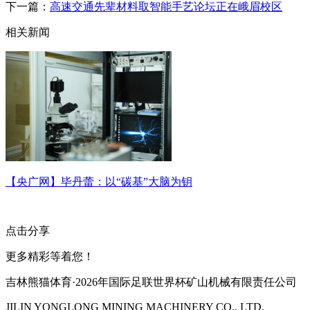
下一篇：
高速交通先辈材料取智能手艺论坛正在峨眉校区
相关新闻
【央广网】毕丹蕾：以“碳基”大脑为钥
点击分享
更多精彩等着您！
吉林熊猫体育·2026年国际足联世界杯矿山机械有限责任公司
JILIN YONGLONG MINING MACHINERY CO., LTD.