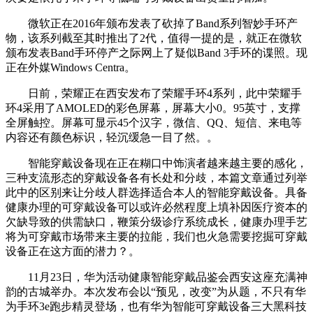
微软正在2016年颁布发表了砍掉了Band系列智妙手环产
物，该系列截至其时推出了2代，值得一提的是，就正在微软
颁布发表Band手环停产之际网上了疑似Band 3手环的谍照。现
正在外媒Windows Centra。
日前，荣耀正在西安发布了荣耀手环4系列，此中荣耀手
环4采用了AMOLED的彩色屏幕，屏幕大小0。95英寸，支撑
全屏触控。屏幕可显示45个汉字，微信、QQ、短信、来电等
内容还有颜色标识，轻沉缓急一目了然。。
智能穿戴设备现在正在糊口中饰演者越来越主要的感化，
三种支流形态的穿戴设备各有长处和分歧，本篇文章通过列举
此中的区别来让分歧人群选择适合本人的智能穿戴设备。具备
健康办理的可穿戴设备可以或许必然程度上填补因医疗资本的
欠缺导致的供需缺口，鞭策分级诊疗系统成长，健康办理手艺
将为可穿戴市场带来主要的拉能，我们也火急需要挖掘可穿戴
设备正在这方面的潜力？。
11月23日，华为活动健康智能穿戴品鉴会西安这座充满神
韵的古城举办。本次发布会以“预见，改变”为从题，不只有华
为手环3e跑步精灵登场，也有华为智能可穿戴设备三大黑科技