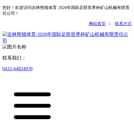
您好！欢迎访问吉林熊猫体育·2026年国际足联世界杯矿山机械有限责
任公司！
网站首页
|
联系方式
联系我们：
0432-64824939