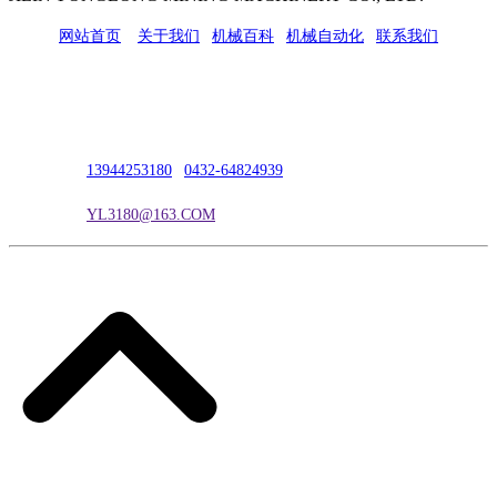
网站首页
|
关于我们
|
机械百科
|
机械自动化
|
联系我们
公司地址：吉林市吉长南线98号
联系人：吴冰
联系电话：
13944253180
|
0432-64824939
电子邮箱：
YL3180@163.COM