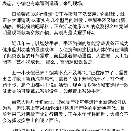
表态。小编也有幸遭到邀请，来到现场。
日前荣耀8X的“俄然”实正在吸引了浩繁用户的眼球，就
正在大师猜测8X事实有几个型号的时候，荣耀手环又曝出新
动静。据花粉贴吧爆料，正在活动健康APP的众测报名中竟鲜
明呈现两款新穿戴产物。其别离是荣耀手环4。
近几年来，以智妙手表、手环为例的智能穿戴设备正成为
健康监测功能的最佳载体，以便携和间接接触人体的特征满脚
了此类设备的环节需求，而且跟着挪动通信、大数据、人工智
能等手艺不竭成长。 那么，智能穿戴设备是。
五一小长假已来！编纂不克不及再“宅”正在家中了，需要
出去呼吸下新颖汽车尾气，需要挥洒下芳华的汗水，打个球、
跑个步、爬个山都可！说到活动，现今很多伴侣城市选择一款
健康类的可穿戴式智能设备，如佩带上智妙手环。
虽然大师对于iPhone、iPad等产物每年进行更新曾经习认
为常，但现实上苹果AirPods也将进行产物的更新换年代。目
前苹果已对两款产物进行研发，正在本年就将面世，大师会不
会选择改换手上的呢？面临。