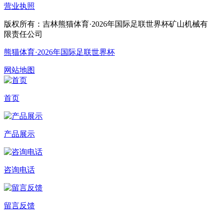
营业执照
版权所有：吉林熊猫体育·2026年国际足联世界杯矿山机械有
限责任公司
熊猫体育·2026年国际足联世界杯
网站地图
首页
产品展示
咨询电话
留言反馈