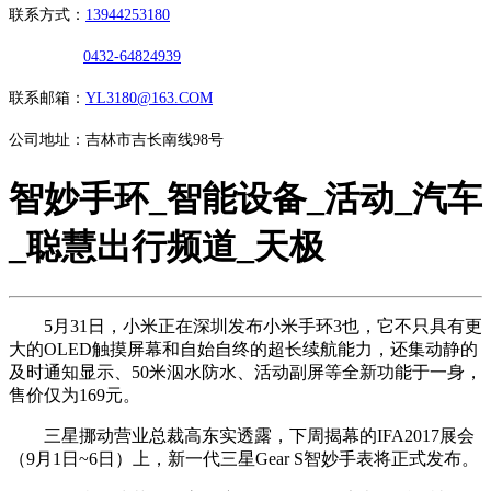
联系方式：
13944253180
0432-64824939
联系邮箱：
YL3180@163.COM
公司地址：吉林市吉长南线98号
智妙手环_智能设备_活动_汽车
_聪慧出行频道_天极
5月31日，小米正在深圳发布小米手环3也，它不只具有更
大的OLED触摸屏幕和自始自终的超长续航能力，还集动静的
及时通知显示、50米泅水防水、活动副屏等全新功能于一身，
售价仅为169元。
三星挪动营业总裁高东实透露，下周揭幕的IFA2017展会
（9月1日~6日）上，新一代三星Gear S智妙手表将正式发布。