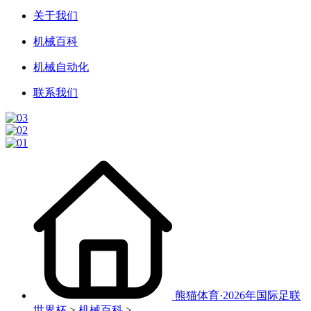
关于我们
机械百科
机械自动化
联系我们
熊猫体育·2026年国际足联
世界杯
>
机械百科
>